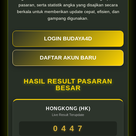
pasaran, serta statistik angka yang disajikan secara
berkala untuk memberikan update cepat, efisien, dan
gampang digunakan.
LOGIN BUDAYA4D
DAFTAR AKUN BARU
HASIL RESULT PASARAN
BESAR
HONGKONG (HK)
Live Result Terupdate
0 4 4 7