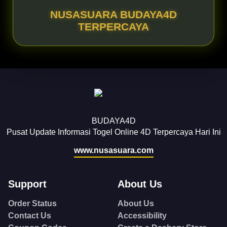
NUSASUARA BUDAYA4D
TERPERCAYA
BUDAYA4D
Pusat Update Informasi Togel Online 4D Terpercaya Hari Ini
www.nusasuara.com
Support
About Us
Order Status
About Us
Contact Us
Accessibility