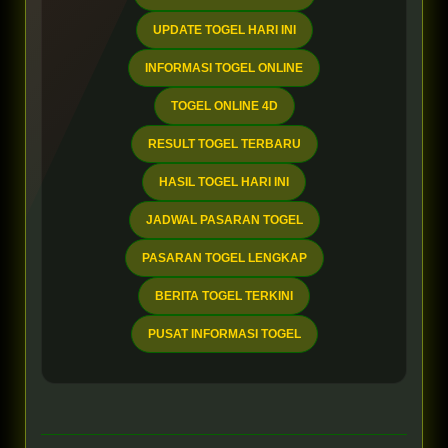
UPDATE TOGEL HARI INI
INFORMASI TOGEL ONLINE
TOGEL ONLINE 4D
RESULT TOGEL TERBARU
HASIL TOGEL HARI INI
JADWAL PASARAN TOGEL
PASARAN TOGEL LENGKAP
BERITA TOGEL TERKINI
PUSAT INFORMASI TOGEL