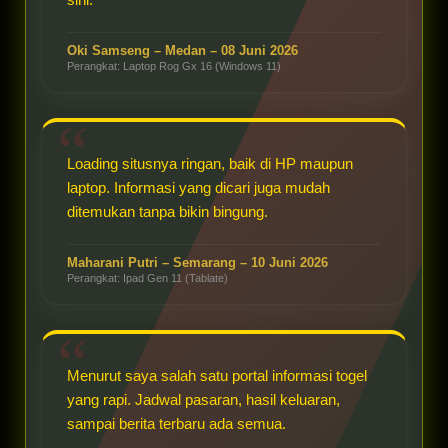
Oki Samseng – Medan – 08 Juni 2026
Perangkat: Laptop Rog Gx 16 (Windows 11)
Loading situsnya ringan, baik di HP maupun
laptop. Informasi yang dicari juga mudah
ditemukan tanpa bikin bingung.
Maharani Putri – Semarang – 10 Juni 2026
Perangkat: Ipad Gen 11 (Tablate)
Menurut saya salah satu portal informasi togel
yang rapi. Jadwal pasaran, hasil keluaran,
sampai berita terbaru ada semua.