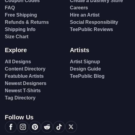
Coupon Codes
Create a Dashery Store
FAQ
Careers
Free Shipping
Hire an Artist
Refunds & Returns
Social Responsibility
Shipping Info
TeePublic Reviews
Size Chart
Explore
Artists
All Designs
Artist Signup
Content Directory
Design Guide
Featublue Artists
TeePublic Blog
Newest Designers
Newest T-Shirts
Tag Directory
Follow Us