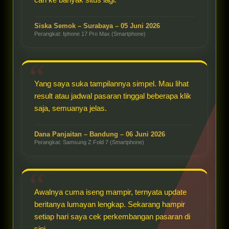
Siska Semok – Surabaya – 05 Juni 2026
Perangkat: Iphone 17 Pro Max (Smartphone)
Yang saya suka tampilannya simpel. Mau lihat
result atau jadwal pasaran tinggal beberapa klik
saja, semuanya jelas.
Dana Panjaitan – Bandung – 06 Juni 2026
Perangkat: Samsung Z Fold 7 (Smartphone)
Awalnya cuma iseng mampir, ternyata update
beritanya lumayan lengkap. Sekarang hampir
setiap hari saya cek perkembangan pasaran di
sini.