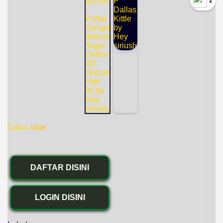
`2
Color:
blue
DAFTAR DISINI
LOGIN DISINI