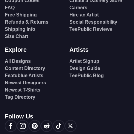
Coupon Codes
Create a Dashery Store
FAQ
Careers
Free Shipping
Hire an Artist
Refunds & Returns
Social Responsibility
Shipping Info
TeePublic Reviews
Size Chart
Explore
Artists
All Designs
Artist Signup
Content Directory
Design Guide
Featublue Artists
TeePublic Blog
Newest Designers
Newest T-Shirts
Tag Directory
Follow Us