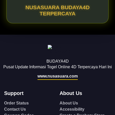
NUSASUARA BUDAYA4D
TERPERCAYA
BUDAYA4D
Pusat Update Informasi Togel Online 4D Terpercaya Hari Ini
www.nusasuara.com
Support
About Us
Order Status
About Us
Contact Us
Accessibility