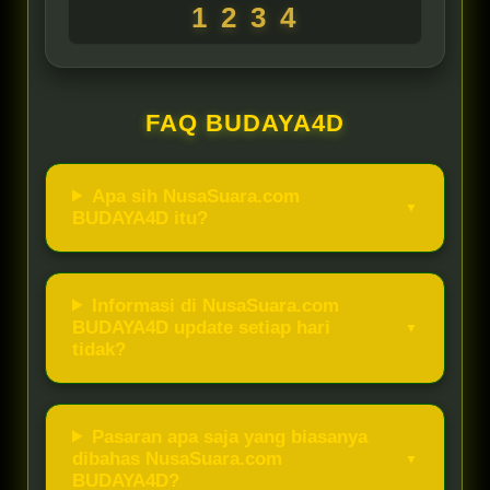
1 2 3 4
FAQ BUDAYA4D
Apa sih NusaSuara.com
BUDAYA4D itu?
Informasi di NusaSuara.com
BUDAYA4D update setiap hari
tidak?
Pasaran apa saja yang biasanya
dibahas NusaSuara.com
BUDAYA4D?