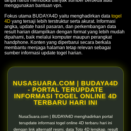
tanpa harus membuka banyak sumber berbeda atau
menggunakan bantuan vpn.
Fokus utama BUDAYA4D yaitu menghadirkan data
togel
4D
yang tersaji lebih terstruktur serta akurat. Informasi
angka, update hasil pasaran, dan perkembangan data
result harian ditampilkan dengan format yang lebih mudah
dipahami, baik melalui komputer maupun perangkat
handphone. Konten yang diperbarui secara berkala
membantu menjaga halaman tetap relevan sebagai
sumber informasi update togel harian.
NUSASUARA.COM | BUDAYA4D
- PORTAL TERUPDATE
INFORMASI TOGEL ONLINE 4D
TERBARU HARI INI
NusaSuara.com | BUDAYA4D menghadirkan portal
terupdate informasi togel online 4D terbaru hari ini
dengan link alternatif resmi, data Toto 4D lengkap, result