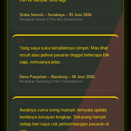
Siska Semok – Surabaya – 05 Juni 2026
Perangkat: Iphone 17 Pro Max (Smartphone)
Yang saya suka tampilannya simpel. Mau lihat
result atau jadwal pasaran tinggal beberapa klik
saja, semuanya jelas.
Dana Panjaitan – Bandung – 06 Juni 2026
Perangkat: Samsung Z Fold 7 (Smartphone)
Awalnya cuma iseng mampir, ternyata update
beritanya lumayan lengkap. Sekarang hampir
setiap hari saya cek perkembangan pasaran di
sini.