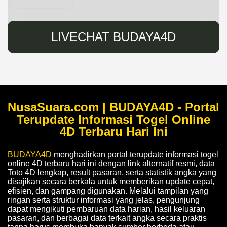
LIVECHAT BUDAYA4D
NusaSuara.com | BUDAYA4D - Portal
Terupdate Informasi Togel Online
4D Terbaru Hari Ini
BUDAYA4D
menghadirkan portal terupdate informasi togel
online 4D terbaru hari ini dengan link alternatif resmi, data
Toto 4D lengkap, result pasaran, serta statistik angka yang
disajikan secara berkala untuk memberikan update cepat,
efisien, dan gampang digunakan. Melalui tampilan yang
ringan serta struktur informasi yang jelas, pengunjung
dapat mengikuti pembaruan data harian, hasil keluaran
pasaran, dan berbagai data terkait angka secara praktis