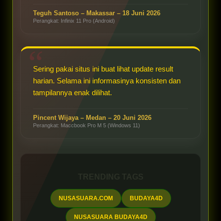
Teguh Santoso – Makassar – 18 Juni 2026
Perangkat: Infinix 11 Pro (Android)
Sering pakai situs ini buat lihat update result
harian. Selama ini informasinya konsisten dan
tampilannya enak dilihat.
Pincent Wijaya – Medan – 20 Juni 2026
Perangkat: Maccbook Pro M 5 (Windows 11)
TRENDING TAGS
NUSASUARA.COM
BUDAYA4D
NUSASUARA BUDAYA4D