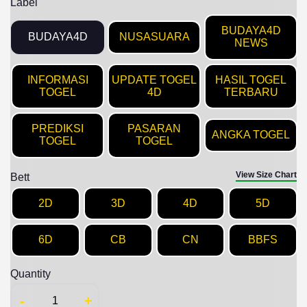
Label
BUDAYA4D
BUDAYA4D
NUSASUARA
NEWS
INFORMASI
UPDATE TOGEL
HASIL TOGEL
TOGEL
4D
TERBARU
PREDIKSI
PASARAN
ANGKA TOGEL
TOGEL
TOGEL
View Size Chart
Bett
2D
3D
4D
5D
6D
CB
CN
BBFS
Quantity
-
+