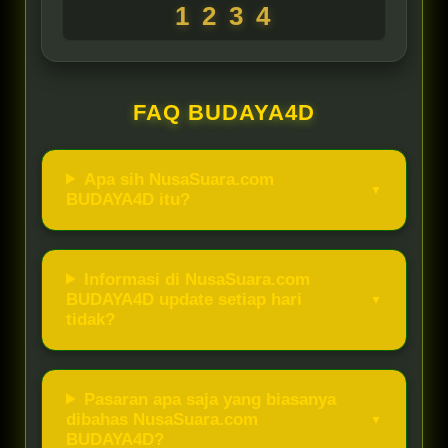
1 2 3 4
FAQ BUDAYA4D
Apa sih NusaSuara.com
BUDAYA4D itu?
Informasi di NusaSuara.com
BUDAYA4D update setiap hari
tidak?
Pasaran apa saja yang biasanya
dibahas NusaSuara.com
BUDAYA4D?