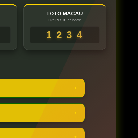
TOTO MACAU
Live Result Terupdate
1 2 3 4