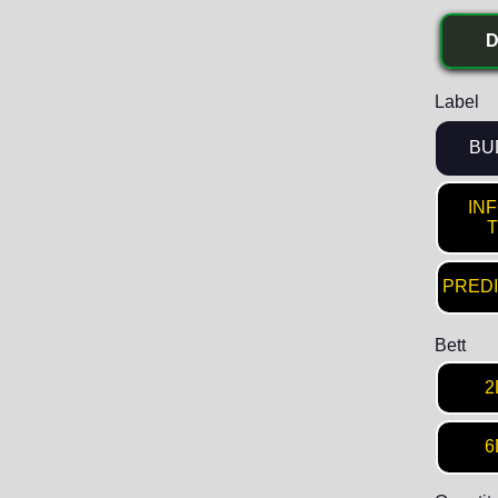
D
Label
BU
IN
PREDI
Bett
2
6