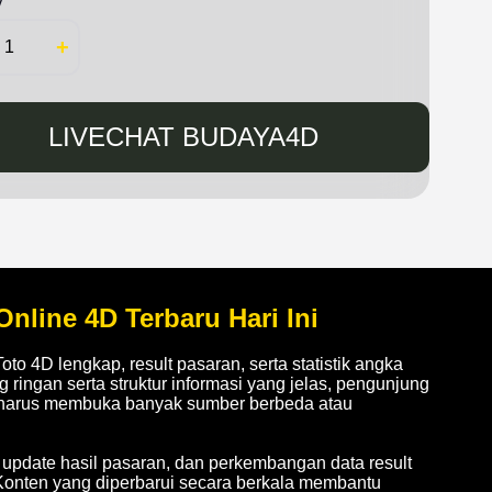
y
+
LIVECHAT BUDAYA4D
nline 4D Terbaru Hari Ini
Toto 4D lengkap, result pasaran, serta statistik angka
ringan serta struktur informasi yang jelas, pengunjung
npa harus membuka banyak sumber berbeda atau
ka, update hasil pasaran, dan perkembangan data result
Konten yang diperbarui secara berkala membantu