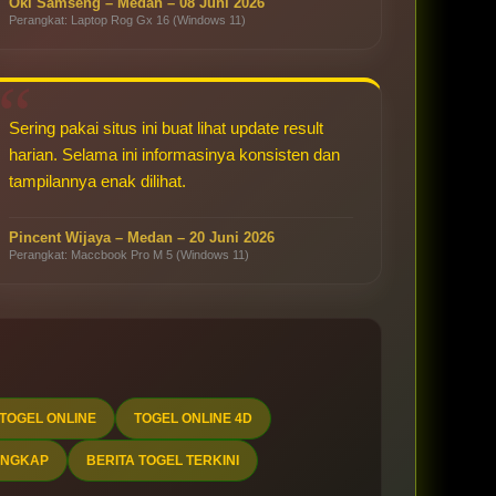
Oki Samseng – Medan – 08 Juni 2026
Perangkat: Laptop Rog Gx 16 (Windows 11)
Sering pakai situs ini buat lihat update result
harian. Selama ini informasinya konsisten dan
tampilannya enak dilihat.
Pincent Wijaya – Medan – 20 Juni 2026
Perangkat: Maccbook Pro M 5 (Windows 11)
 TOGEL ONLINE
TOGEL ONLINE 4D
ENGKAP
BERITA TOGEL TERKINI