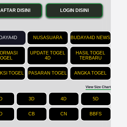
AFTAR DISINI
LOGIN DISINI
DAYA4D
NUSASUARA
BUDAYA4D NEWS
FORMASI
UPDATE TOGEL
HASIL TOGEL
TOGEL
4D
TERBARU
KSI TOGEL
PASARAN TOGEL
ANGKA TOGEL
View Size Chart
D
3D
4D
5D
D
CB
CN
BBFS