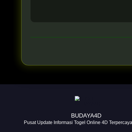
BUDAYA4D
Pusat Update Informasi Togel Online 4D Terpercaya 