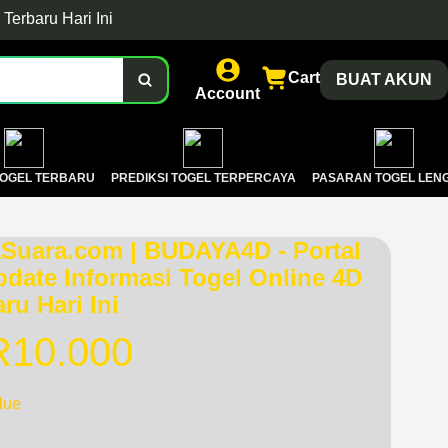
Terbaru Hari Ini
Cart
BUAT AKUN
Account
TOGEL TERBARU
PREDIKSI TOGEL TERPERCAYA
PASARAN TOGEL LEN
Suara.com | BUDAYA4D - Portal
pdate Informasi Togel Online 4D
ru Hari Ini
R10.000
lue