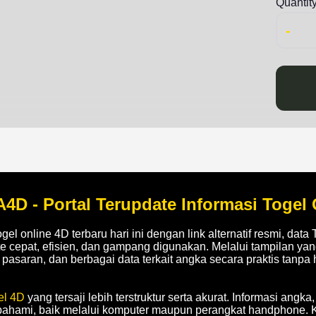
Quantit
-
 - Portal Terupdate Informasi Togel O
l online 4D terbaru hari ini dengan link alternatif resmi, data 
 cepat, efisien, dan gampang digunakan. Melalui tampilan yang 
n pasaran, dan berbagai data terkait angka secara praktis ta
el 4D
yang tersaji lebih terstruktur serta akurat. Informasi ang
ipahami, baik melalui komputer maupun perangkat handphone. 