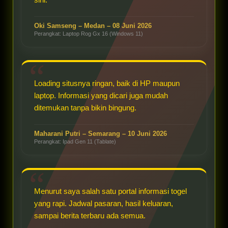
Oki Samseng – Medan – 08 Juni 2026
Perangkat: Laptop Rog Gx 16 (Windows 11)
Loading situsnya ringan, baik di HP maupun
laptop. Informasi yang dicari juga mudah
ditemukan tanpa bikin bingung.
Maharani Putri – Semarang – 10 Juni 2026
Perangkat: Ipad Gen 11 (Tablate)
Menurut saya salah satu portal informasi togel
yang rapi. Jadwal pasaran, hasil keluaran,
sampai berita terbaru ada semua.