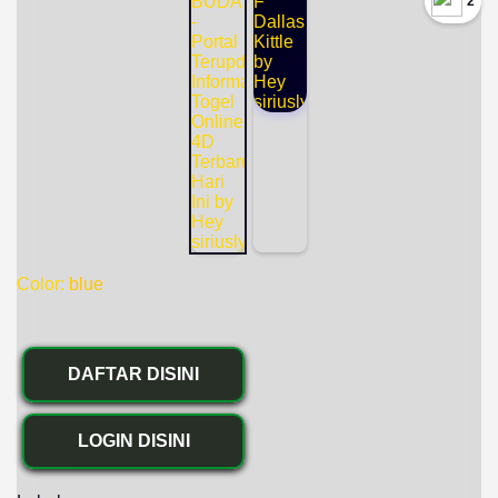
`2
Color:
blue
DAFTAR DISINI
LOGIN DISINI