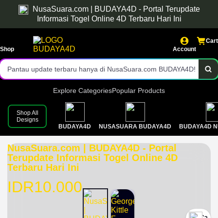
NusaSuara.com | BUDAYA4D - Portal Terupdate
Update hasil togel terbaru setiap hari.
Informasi Togel Online 4D Terbaru Hari Ini
Jadwal keluaran dan result resmi ter-update.
Cart
Shop
Bonus dan event menarik setiap hari!
Account
Pantau update terbaru hanya di NusaSuara.com BUDAYA4D!
Explore Categories
Popular Products
Shop All
Designs
BUDAYA4D
NUSASUARA BUDAYA4D
BUDAYA4D 
NusaSuara.com | BUDAYA4D - Portal
Terupdate Informasi Togel Online 4D
Terbaru Hari Ini
IDR10.000