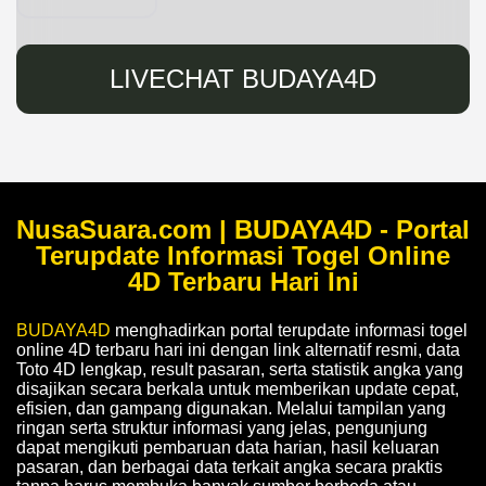
LIVECHAT BUDAYA4D
NusaSuara.com | BUDAYA4D - Portal
Terupdate Informasi Togel Online
4D Terbaru Hari Ini
BUDAYA4D
menghadirkan portal terupdate informasi togel
online 4D terbaru hari ini dengan link alternatif resmi, data
Toto 4D lengkap, result pasaran, serta statistik angka yang
disajikan secara berkala untuk memberikan update cepat,
efisien, dan gampang digunakan. Melalui tampilan yang
ringan serta struktur informasi yang jelas, pengunjung
dapat mengikuti pembaruan data harian, hasil keluaran
pasaran, dan berbagai data terkait angka secara praktis