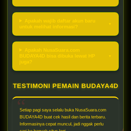
Apakah wajib daftar akun baru
untuk melihat informasi?
Apakah NusaSuara.com
BUDAYA4D bisa dibuka lewat HP
juga?
TESTIMONI PEMAIN BUDAYA4D
Setiap pagi saya selalu buka NusaSuara.com
BUDAYA4D buat cek hasil dan berita terbaru.
Informasinya cepat muncul, jadi nggak perlu
cari ke banyak situs lagi.