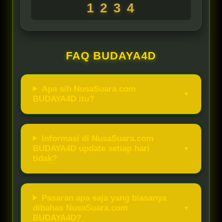
1 2 3 4
FAQ BUDAYA4D
Apa sih NusaSuara.com
BUDAYA4D itu?
Informasi di NusaSuara.com
BUDAYA4D update setiap hari
tidak?
Pasaran apa saja yang biasanya
dibahas NusaSuara.com
BUDAYA4D?