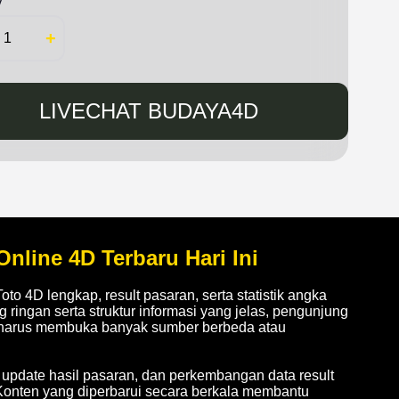
y
+
LIVECHAT BUDAYA4D
nline 4D Terbaru Hari Ini
Toto 4D lengkap, result pasaran, serta statistik angka
ringan serta struktur informasi yang jelas, pengunjung
npa harus membuka banyak sumber berbeda atau
ka, update hasil pasaran, dan perkembangan data result
Konten yang diperbarui secara berkala membantu