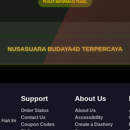
PUSAT INFORMASI TOGEL
NUSASUARA BUDAYA4D TERPERCAYA
Support
About Us
Order Status
About Us
Contact Us
Accessibility
Hari Ini
Coupon Codes
Create a Dashery