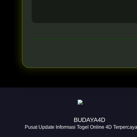
BUDAYA4D
Pusat Update Informasi Togel Online 4D Terpercaya 