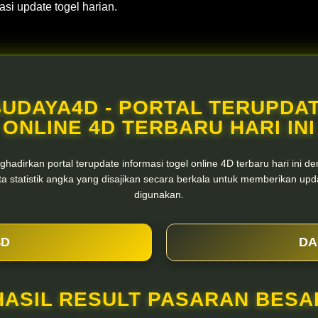
si update togel harian.
UDAYA4D - PORTAL TERUPDA
ONLINE 4D TERBARU HARI INI
rkan portal terupdate informasi togel online 4D terbaru hari ini denga
ta statistik angka yang disajikan secara berkala untuk memberikan up
digunakan.
4D
DA
HASIL RESULT PASARAN BESA