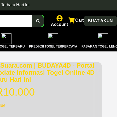
Terbaru Hari Ini
Cart
BUAT AKUN
Account
TOGEL TERBARU
PREDIKSI TOGEL TERPERCAYA
PASARAN TOGEL LEN
Suara.com | BUDAYA4D - Portal
pdate Informasi Togel Online 4D
ru Hari Ini
R10.000
lue