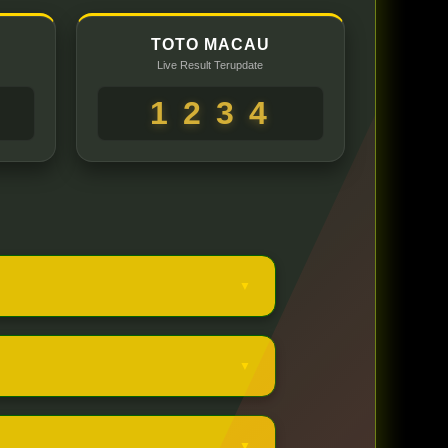
TOTO MACAU
Live Result Terupdate
1 2 3 4