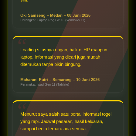
Oki Samseng – Medan – 08 Juni 2026
Perangkat: Laptop Rog Gx 16 (Windows 11)
Loading situsnya ringan, baik di HP maupun
laptop. Informasi yang dicari juga mudah
ditemukan tanpa bikin bingung.
Maharani Putri – Semarang – 10 Juni 2026
Perangkat: Ipad Gen 11 (Tablate)
Menurut saya salah satu portal informasi togel
yang rapi. Jadwal pasaran, hasil keluaran,
sampai berita terbaru ada semua.