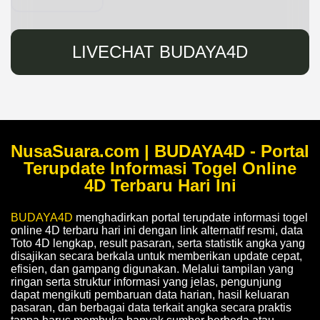
LIVECHAT BUDAYA4D
NusaSuara.com | BUDAYA4D - Portal
Terupdate Informasi Togel Online
4D Terbaru Hari Ini
BUDAYA4D
menghadirkan portal terupdate informasi togel
online 4D terbaru hari ini dengan link alternatif resmi, data
Toto 4D lengkap, result pasaran, serta statistik angka yang
disajikan secara berkala untuk memberikan update cepat,
efisien, dan gampang digunakan. Melalui tampilan yang
ringan serta struktur informasi yang jelas, pengunjung
dapat mengikuti pembaruan data harian, hasil keluaran
pasaran, dan berbagai data terkait angka secara praktis