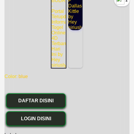
`2
Color:
blue
DAFTAR DISINI
LOGIN DISINI