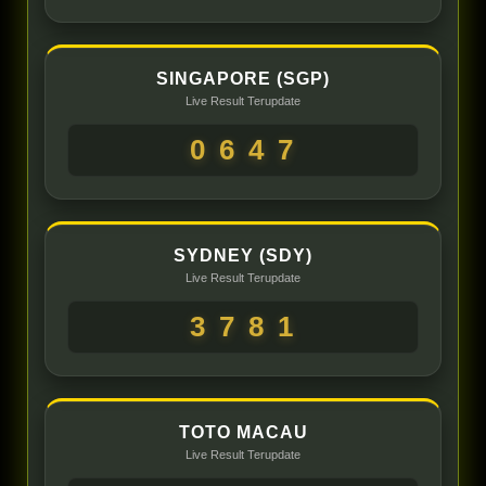
SINGAPORE (SGP)
Live Result Terupdate
0 6 4 7
SYDNEY (SDY)
Live Result Terupdate
3 7 8 1
TOTO MACAU
Live Result Terupdate