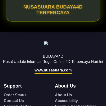
NUSASUARA BUDAYA4D
TERPERCAYA
BUDAYA4D
Pusat Update Informasi Togel Online 4D Terpercaya Hari Ini
www.nusasuara.com
Support
About Us
Order Status
About Us
Contact Us
Accessibility