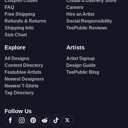
Coupon Codes
Create a Dashery Store
FAQ
Careers
Free Shipping
Hire an Artist
Refunds & Returns
Social Responsibility
Shipping Info
TeePublic Reviews
Size Chart
Explore
Artists
All Designs
Artist Signup
Content Directory
Design Guide
Featublue Artists
TeePublic Blog
Newest Designers
Newest T-Shirts
Tag Directory
Follow Us