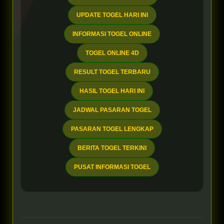
UPDATE TOGEL HARI INI
INFORMASI TOGEL ONLINE
TOGEL ONLINE 4D
RESULT TOGEL TERBARU
HASIL TOGEL HARI INI
JADWAL PASARAN TOGEL
PASARAN TOGEL LENGKAP
BERITA TOGEL TERKINI
PUSAT INFORMASI TOGEL