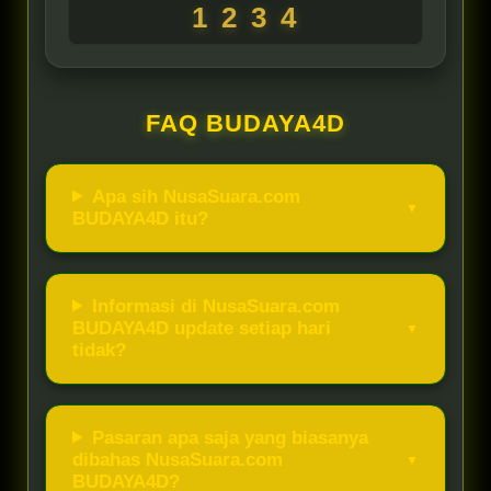
1 2 3 4
FAQ BUDAYA4D
Apa sih NusaSuara.com
BUDAYA4D itu?
Informasi di NusaSuara.com
BUDAYA4D update setiap hari
tidak?
Pasaran apa saja yang biasanya
dibahas NusaSuara.com
BUDAYA4D?