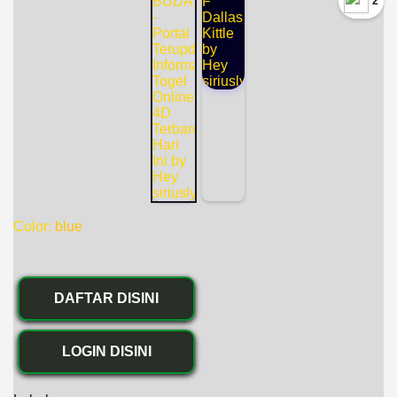
`2
Color:
blue
DAFTAR DISINI
LOGIN DISINI