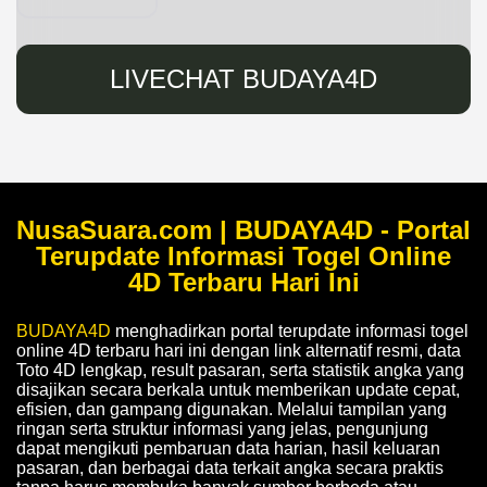
LIVECHAT BUDAYA4D
NusaSuara.com | BUDAYA4D - Portal
Terupdate Informasi Togel Online
4D Terbaru Hari Ini
BUDAYA4D
menghadirkan portal terupdate informasi togel
online 4D terbaru hari ini dengan link alternatif resmi, data
Toto 4D lengkap, result pasaran, serta statistik angka yang
disajikan secara berkala untuk memberikan update cepat,
efisien, dan gampang digunakan. Melalui tampilan yang
ringan serta struktur informasi yang jelas, pengunjung
dapat mengikuti pembaruan data harian, hasil keluaran
pasaran, dan berbagai data terkait angka secara praktis