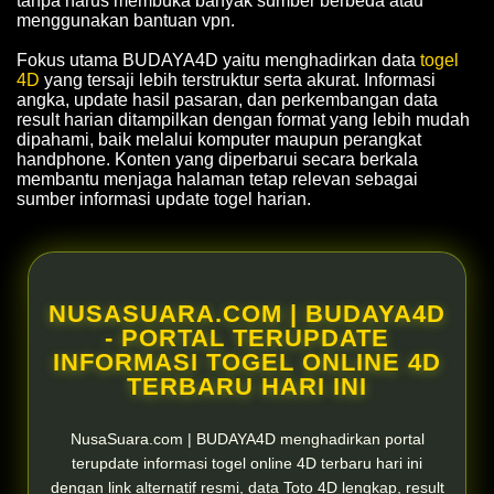
tanpa harus membuka banyak sumber berbeda atau
menggunakan bantuan vpn.
Fokus utama BUDAYA4D yaitu menghadirkan data
togel
4D
yang tersaji lebih terstruktur serta akurat. Informasi
angka, update hasil pasaran, dan perkembangan data
result harian ditampilkan dengan format yang lebih mudah
dipahami, baik melalui komputer maupun perangkat
handphone. Konten yang diperbarui secara berkala
membantu menjaga halaman tetap relevan sebagai
sumber informasi update togel harian.
NUSASUARA.COM | BUDAYA4D
- PORTAL TERUPDATE
INFORMASI TOGEL ONLINE 4D
TERBARU HARI INI
NusaSuara.com | BUDAYA4D menghadirkan portal
terupdate informasi togel online 4D terbaru hari ini
dengan link alternatif resmi, data Toto 4D lengkap, result