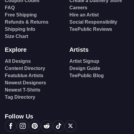
Coupon Codes
Create a Dashery Store
FAQ
Careers
Free Shipping
Hire an Artist
Refunds & Returns
Social Responsibility
Shipping Info
TeePublic Reviews
Size Chart
Explore
Artists
All Designs
Artist Signup
Content Directory
Design Guide
Featublue Artists
TeePublic Blog
Newest Designers
Newest T-Shirts
Tag Directory
Follow Us