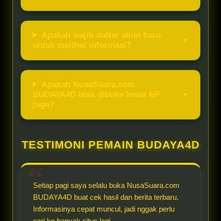
Apakah wajib daftar akun baru
untuk melihat informasi?
Apakah NusaSuara.com
BUDAYA4D bisa dibuka lewat HP
juga?
TESTIMONI PEMAIN BUDAYA4D
Setiap pagi saya selalu buka NusaSuara.com
BUDAYA4D buat cek hasil dan berita terbaru.
Informasinya cepat muncul, jadi nggak perlu
cari ke banyak situs lagi.