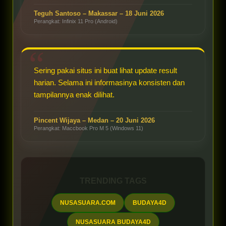
Teguh Santoso – Makassar – 18 Juni 2026
Perangkat: Infinix 11 Pro (Android)
Sering pakai situs ini buat lihat update result
harian. Selama ini informasinya konsisten dan
tampilannya enak dilihat.
Pincent Wijaya – Medan – 20 Juni 2026
Perangkat: Maccbook Pro M 5 (Windows 11)
TRENDING TAGS
NUSASUARA.COM
BUDAYA4D
NUSASUARA BUDAYA4D