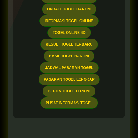
UPDATE TOGEL HARI INI
INFORMASI TOGEL ONLINE
TOGEL ONLINE 4D
RESULT TOGEL TERBARU
HASIL TOGEL HARI INI
JADWAL PASARAN TOGEL
PASARAN TOGEL LENGKAP
BERITA TOGEL TERKINI
PUSAT INFORMASI TOGEL