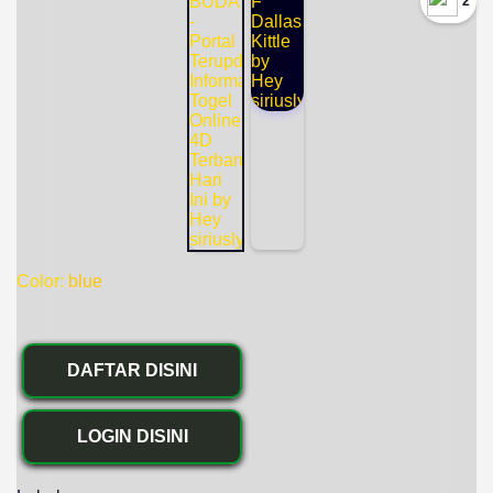
`2
Color:
blue
DAFTAR DISINI
LOGIN DISINI