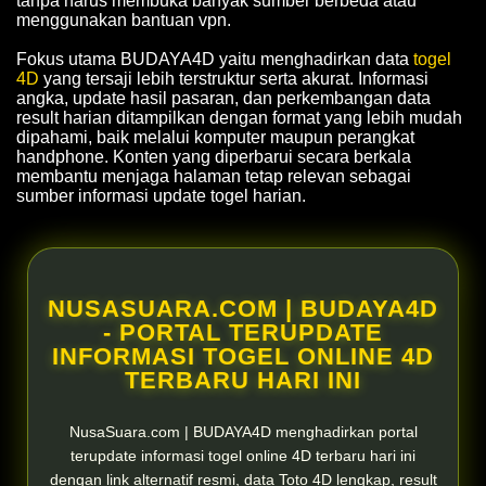
tanpa harus membuka banyak sumber berbeda atau
menggunakan bantuan vpn.
Fokus utama BUDAYA4D yaitu menghadirkan data
togel
4D
yang tersaji lebih terstruktur serta akurat. Informasi
angka, update hasil pasaran, dan perkembangan data
result harian ditampilkan dengan format yang lebih mudah
dipahami, baik melalui komputer maupun perangkat
handphone. Konten yang diperbarui secara berkala
membantu menjaga halaman tetap relevan sebagai
sumber informasi update togel harian.
NUSASUARA.COM | BUDAYA4D
- PORTAL TERUPDATE
INFORMASI TOGEL ONLINE 4D
TERBARU HARI INI
NusaSuara.com | BUDAYA4D menghadirkan portal
terupdate informasi togel online 4D terbaru hari ini
dengan link alternatif resmi, data Toto 4D lengkap, result