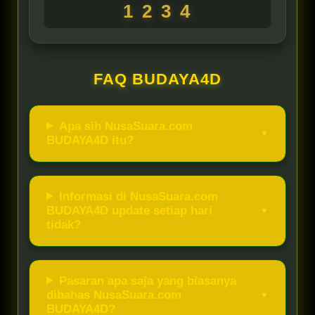
1 2 3 4
FAQ BUDAYA4D
Apa sih NusaSuara.com
BUDAYA4D itu?
Informasi di NusaSuara.com
BUDAYA4D update setiap hari
tidak?
Pasaran apa saja yang biasanya
dibahas NusaSuara.com
BUDAYA4D?