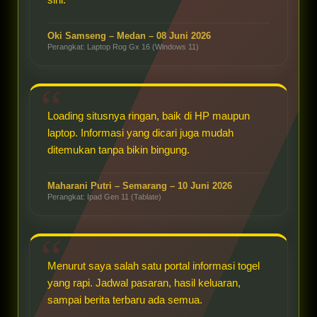
Oki Samseng – Medan – 08 Juni 2026
Perangkat: Laptop Rog Gx 16 (Windows 11)
Loading situsnya ringan, baik di HP maupun
laptop. Informasi yang dicari juga mudah
ditemukan tanpa bikin bingung.
Maharani Putri – Semarang – 10 Juni 2026
Perangkat: Ipad Gen 11 (Tablate)
Menurut saya salah satu portal informasi togel
yang rapi. Jadwal pasaran, hasil keluaran,
sampai berita terbaru ada semua.