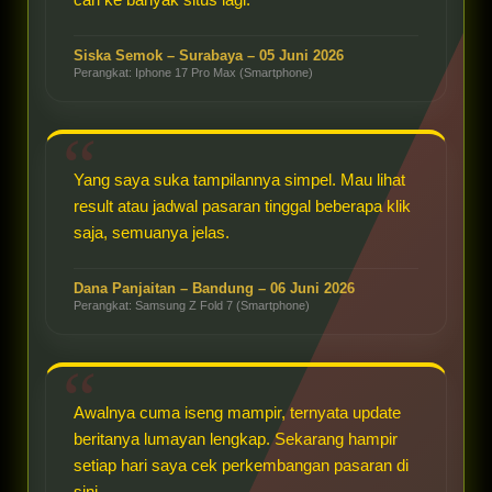
Siska Semok – Surabaya – 05 Juni 2026
Perangkat: Iphone 17 Pro Max (Smartphone)
Yang saya suka tampilannya simpel. Mau lihat
result atau jadwal pasaran tinggal beberapa klik
saja, semuanya jelas.
Dana Panjaitan – Bandung – 06 Juni 2026
Perangkat: Samsung Z Fold 7 (Smartphone)
Awalnya cuma iseng mampir, ternyata update
beritanya lumayan lengkap. Sekarang hampir
setiap hari saya cek perkembangan pasaran di
sini.