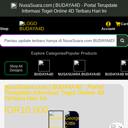
NusaSuara.com | BUDAYA4D - Portal Terupdate
Update hasil togel terbaru setiap hari.
Informasi Togel Online 4D Terbaru Hari Ini
Jadwal keluaran dan result resmi ter-update.
Cart
Shop
Bonus dan event menarik setiap hari!
Account
Pantau update terbaru hanya di NusaSuara.com BUDAYA4D!
Explore Categories
Popular Products
Shop All
Designs
BUDAYA4D
NUSASUARA BUDAYA4D
BUDAYA4D 
NusaSuara.com | BUDAYA4D - Portal
Terupdate Informasi Togel Online 4D
Terbaru Hari Ini
IDR10.000