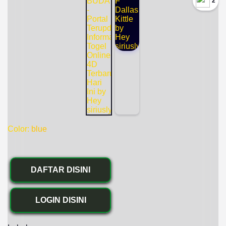
`2
Color:
blue
DAFTAR DISINI
LOGIN DISINI