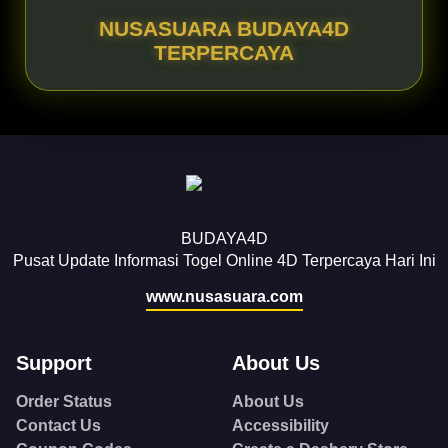
NUSASUARA BUDAYA4D
TERPERCAYA
BUDAYA4D
Pusat Update Informasi Togel Online 4D Terpercaya Hari Ini
www.nusasuara.com
Support
About Us
Order Status
About Us
Contact Us
Accessibility