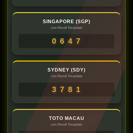
SINGAPORE (SGP)
Live Result Terupdate
0 6 4 7
SYDNEY (SDY)
Live Result Terupdate
3 7 8 1
TOTO MACAU
Live Result Terupdate