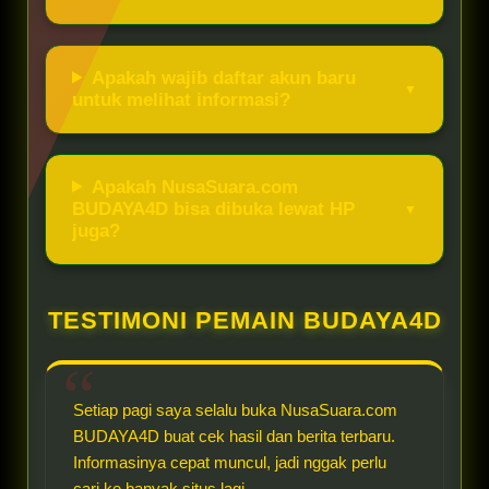
Apakah wajib daftar akun baru
untuk melihat informasi?
Apakah NusaSuara.com
BUDAYA4D bisa dibuka lewat HP
juga?
TESTIMONI PEMAIN BUDAYA4D
Setiap pagi saya selalu buka NusaSuara.com
BUDAYA4D buat cek hasil dan berita terbaru.
Informasinya cepat muncul, jadi nggak perlu
cari ke banyak situs lagi.