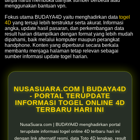
tanpa harus membuka banyak sumber berbeda atau
menggunakan bantuan vpn.
Fokus utama BUDAYA4D yaitu menghadirkan data
togel
4D
yang tersaji lebih terstruktur serta akurat. Informasi
angka, update hasil pasaran, dan perkembangan data
result harian ditampilkan dengan format yang lebih mudah
dipahami, baik melalui komputer maupun perangkat
handphone. Konten yang diperbarui secara berkala
membantu menjaga halaman tetap relevan sebagai
sumber informasi update togel harian.
NUSASUARA.COM | BUDAYA4D
- PORTAL TERUPDATE
INFORMASI TOGEL ONLINE 4D
TERBARU HARI INI
NusaSuara.com | BUDAYA4D menghadirkan portal
terupdate informasi togel online 4D terbaru hari ini
dengan link alternatif resmi, data Toto 4D lengkap, result