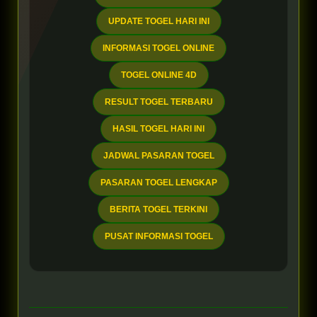
UPDATE TOGEL HARI INI
INFORMASI TOGEL ONLINE
TOGEL ONLINE 4D
RESULT TOGEL TERBARU
HASIL TOGEL HARI INI
JADWAL PASARAN TOGEL
PASARAN TOGEL LENGKAP
BERITA TOGEL TERKINI
PUSAT INFORMASI TOGEL