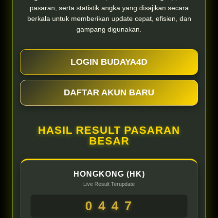
pasaran, serta statistik angka yang disajikan secara
berkala untuk memberikan update cepat, efisien, dan
gampang digunakan.
LOGIN BUDAYA4D
DAFTAR AKUN BARU
HASIL RESULT PASARAN
BESAR
HONGKONG (HK)
Live Result Terupdate
0 4 4 7