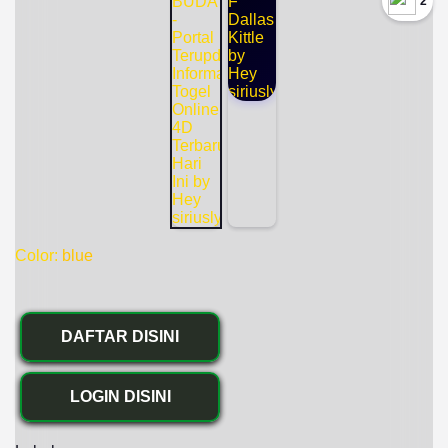
`2
Color:
blue
DAFTAR DISINI
LOGIN DISINI