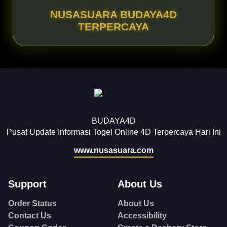
NUSASUARA BUDAYA4D
TERPERCAYA
BUDAYA4D
Pusat Update Informasi Togel Online 4D Terpercaya Hari Ini
www.nusasuara.com
Support
About Us
Order Status
About Us
Contact Us
Accessibility