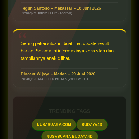
Teguh Santoso – Makassar – 18 Juni 2026
Perangkat: Infinix 11 Pro (Android)
Sering pakai situs ini buat lihat update result
harian. Selama ini informasinya konsisten dan
tampilannya enak dilihat.
Pincent Wijaya – Medan – 20 Juni 2026
Perangkat: Maccbook Pro M 5 (Windows 11)
TRENDING TAGS
NUSASUARA.COM
BUDAYA4D
NUSASUARA BUDAYA4D