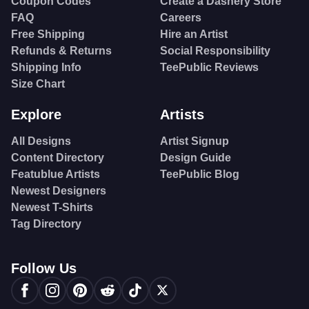
Coupon Codes
Create a Dashery Store
FAQ
Careers
Free Shipping
Hire an Artist
Refunds & Returns
Social Responsibility
Shipping Info
TeePublic Reviews
Size Chart
Explore
Artists
All Designs
Artist Signup
Content Directory
Design Guide
Featublue Artists
TeePublic Blog
Newest Designers
Newest T-Shirts
Tag Directory
Follow Us