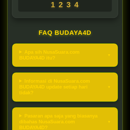
1 2 3 4
FAQ BUDAYA4D
Apa sih NusaSuara.com
BUDAYA4D itu?
Informasi di NusaSuara.com
BUDAYA4D update setiap hari
tidak?
Pasaran apa saja yang biasanya
dibahas NusaSuara.com
BUDAYA4D?