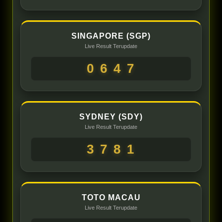
SINGAPORE (SGP)
Live Result Terupdate
0 6 4 7
SYDNEY (SDY)
Live Result Terupdate
3 7 8 1
TOTO MACAU
Live Result Terupdate