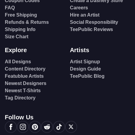
Coupon Codes
Create a Dashery Store
FAQ
Careers
Free Shipping
Hire an Artist
Refunds & Returns
Social Responsibility
Shipping Info
TeePublic Reviews
Size Chart
Explore
Artists
All Designs
Artist Signup
Content Directory
Design Guide
Featublue Artists
TeePublic Blog
Newest Designers
Newest T-Shirts
Tag Directory
Follow Us