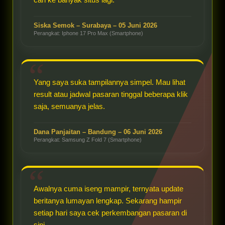
Siska Semok – Surabaya – 05 Juni 2026
Perangkat: Iphone 17 Pro Max (Smartphone)
Yang saya suka tampilannya simpel. Mau lihat
result atau jadwal pasaran tinggal beberapa klik
saja, semuanya jelas.
Dana Panjaitan – Bandung – 06 Juni 2026
Perangkat: Samsung Z Fold 7 (Smartphone)
Awalnya cuma iseng mampir, ternyata update
beritanya lumayan lengkap. Sekarang hampir
setiap hari saya cek perkembangan pasaran di
sini.