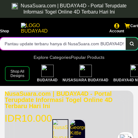
NusaSuara.com | BUDAYA4D - Portal Terupdate
Update hasil togel terbaru setiap hari.
Informasi Togel Online 4D Terbaru Hari Ini
Jadwal keluaran dan result resmi ter-update.
Cart
Shop
Bonus dan event menarik setiap hari!
Account
Pantau update terbaru hanya di NusaSuara.com BUDAYA4D!
Explore Categories
Popular Products
Shop All
Designs
BUDAYA4D
NUSASUARA BUDAYA4D
BUDAYA4D 
NusaSuara.com | BUDAYA4D - Portal
Terupdate Informasi Togel Online 4D
Terbaru Hari Ini
IDR10.000