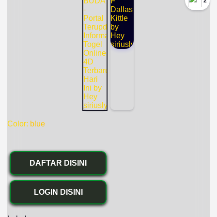
`2
Color:
blue
DAFTAR DISINI
LOGIN DISINI