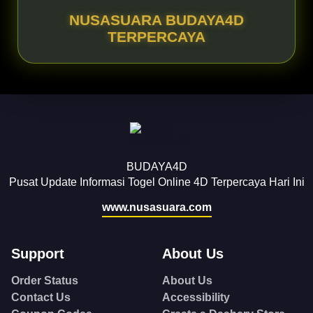
NUSASUARA BUDAYA4D
TERPERCAYA
BUDAYA4D
Pusat Update Informasi Togel Online 4D Terpercaya Hari Ini
www.nusasuara.com
Support
About Us
Order Status
About Us
Contact Us
Accessibility