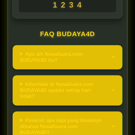
1 2 3 4
FAQ BUDAYA4D
Apa sih NusaSuara.com
BUDAYA4D itu?
Informasi di NusaSuara.com
BUDAYA4D update setiap hari
tidak?
Pasaran apa saja yang biasanya
dibahas NusaSuara.com
BUDAYA4D?