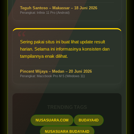
Teguh Santoso – Makassar – 18 Juni 2026
Perangkat: Infinix 11 Pro (Android)
Sering pakai situs ini buat lihat update result
harian. Selama ini informasinya konsisten dan
tampilannya enak dilihat.
Pincent Wijaya – Medan – 20 Juni 2026
Perangkat: Maccbook Pro M 5 (Windows 11)
TRENDING TAGS
NUSASUARA.COM
BUDAYA4D
NUSASUARA BUDAYA4D