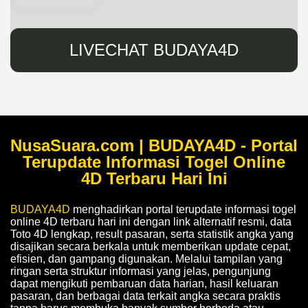
LIVECHAT BUDAYA4D
NusaSuara.com | BUDAYA4D - Portal
Terupdate Informasi Togel Online
4D Terbaru Hari Ini
BUDAYA4D
menghadirkan portal terupdate informasi togel
online 4D terbaru hari ini dengan link alternatif resmi, data
Toto 4D lengkap, result pasaran, serta statistik angka yang
disajikan secara berkala untuk memberikan update cepat,
efisien, dan gampang digunakan. Melalui tampilan yang
ringan serta struktur informasi yang jelas, pengunjung
dapat mengikuti pembaruan data harian, hasil keluaran
pasaran, dan berbagai data terkait angka secara praktis