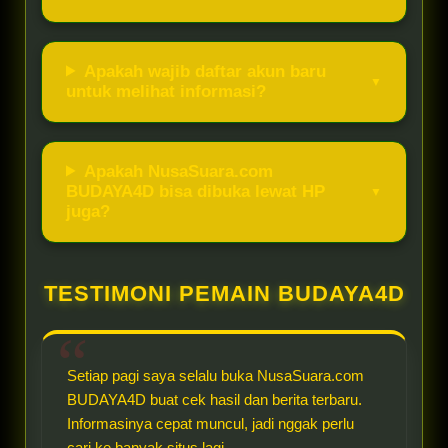
Apakah wajib daftar akun baru
untuk melihat informasi?
Apakah NusaSuara.com
BUDAYA4D bisa dibuka lewat HP
juga?
TESTIMONI PEMAIN BUDAYA4D
Setiap pagi saya selalu buka NusaSuara.com
BUDAYA4D buat cek hasil dan berita terbaru.
Informasinya cepat muncul, jadi nggak perlu
cari ke banyak situs lagi.