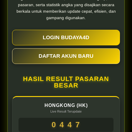
pasaran, serta statistik angka yang disajikan secara
berkala untuk memberikan update cepat, efisien, dan
gampang digunakan.
LOGIN BUDAYA4D
DAFTAR AKUN BARU
HASIL RESULT PASARAN
BESAR
HONGKONG (HK)
Live Result Terupdate
0 4 4 7