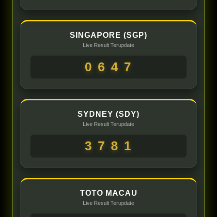
SINGAPORE (SGP)
Live Result Terupdate
0 6 4 7
SYDNEY (SDY)
Live Result Terupdate
3 7 8 1
TOTO MACAU
Live Result Terupdate