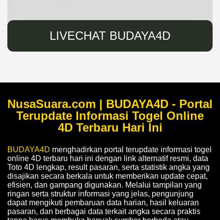
LIVECHAT BUDAYA4D
NusaSuara.com | BUDAYA4D - Portal
Terupdate Informasi Togel Online
4D Terbaru Hari Ini
BUDAYA4D
menghadirkan portal terupdate informasi togel
online 4D terbaru hari ini dengan link alternatif resmi, data
Toto 4D lengkap, result pasaran, serta statistik angka yang
disajikan secara berkala untuk memberikan update cepat,
efisien, dan gampang digunakan. Melalui tampilan yang
ringan serta struktur informasi yang jelas, pengunjung
dapat mengikuti pembaruan data harian, hasil keluaran
pasaran, dan berbagai data terkait angka secara praktis