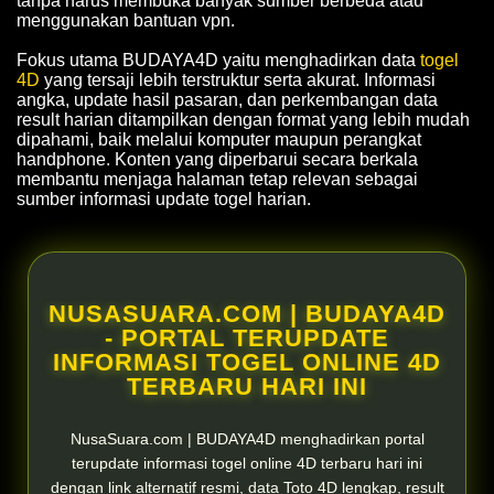
tanpa harus membuka banyak sumber berbeda atau
menggunakan bantuan vpn.
Fokus utama BUDAYA4D yaitu menghadirkan data
togel
4D
yang tersaji lebih terstruktur serta akurat. Informasi
angka, update hasil pasaran, dan perkembangan data
result harian ditampilkan dengan format yang lebih mudah
dipahami, baik melalui komputer maupun perangkat
handphone. Konten yang diperbarui secara berkala
membantu menjaga halaman tetap relevan sebagai
sumber informasi update togel harian.
NUSASUARA.COM | BUDAYA4D
- PORTAL TERUPDATE
INFORMASI TOGEL ONLINE 4D
TERBARU HARI INI
NusaSuara.com | BUDAYA4D menghadirkan portal
terupdate informasi togel online 4D terbaru hari ini
dengan link alternatif resmi, data Toto 4D lengkap, result