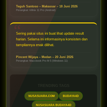
Teguh Santoso – Makassar – 18 Juni 2026
Perangkat: Infinix 11 Pro (Android)
Sering pakai situs ini buat lihat update result
harian. Selama ini informasinya konsisten dan
tampilannya enak dilihat.
Pincent Wijaya – Medan – 20 Juni 2026
Perangkat: Maccbook Pro M 5 (Windows 11)
TRENDING TAGS
NUSASUARA.COM
BUDAYA4D
NUSASUARA BUDAYA4D