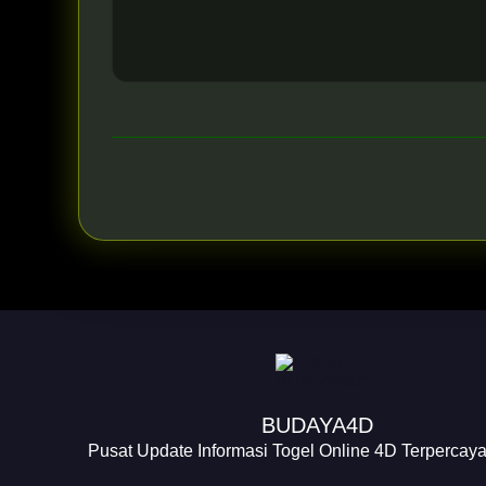
BUDAYA4D
Pusat Update Informasi Togel Online 4D Terpercaya 