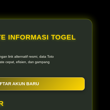
TE INFORMASI TOGEL
n link alternatif resmi, data Toto
date cepat, efisien, dan gampang
FTAR AKUN BARU
R