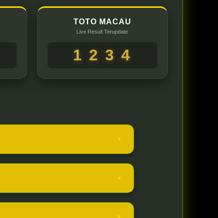
TOTO MACAU
Live Result Terupdate
1 2 3 4