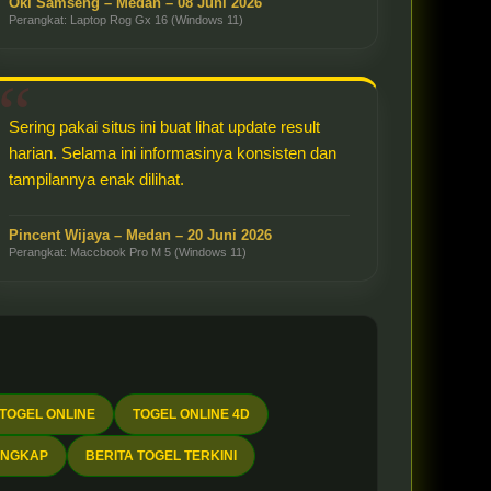
Oki Samseng – Medan – 08 Juni 2026
Perangkat: Laptop Rog Gx 16 (Windows 11)
Sering pakai situs ini buat lihat update result
harian. Selama ini informasinya konsisten dan
tampilannya enak dilihat.
Pincent Wijaya – Medan – 20 Juni 2026
Perangkat: Maccbook Pro M 5 (Windows 11)
 TOGEL ONLINE
TOGEL ONLINE 4D
ENGKAP
BERITA TOGEL TERKINI