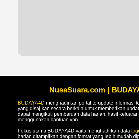
NusaSuara.com | BUDAYA4D
BUDAYA4D
menghadirkan portal terupdate informasi toge
yang disajikan secara berkala untuk memberikan update
dapat mengikuti pembaruan data harian, hasil keluara
menggunakan bantuan vpn.
Fokus utama BUDAYA4D yaitu menghadirkan data
tog
harian ditampilkan dengan format yang lebih mudah d