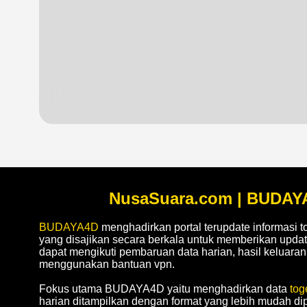
NusaSuara.com | BUDAYA4D
BUDAYA4D
menghadirkan portal terupdate informasi toge
yang disajikan secara berkala untuk memberikan update
dapat mengikuti pembaruan data harian, hasil keluara
menggunakan bantuan vpn.
Fokus utama BUDAYA4D yaitu menghadirkan data
tog
harian ditampilkan dengan format yang lebih mudah d