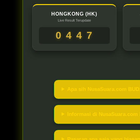
HONGKONG (HK)
Live Result Terupdate
0 4 4 7
Apa sih NusaSuara.com BUD
Informasi di NusaSuara.com 
Pasaran apa saja yang bias