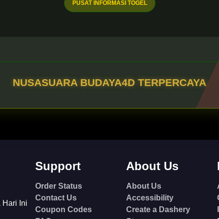
PUSAT INFORMASI TOGEL
NUSASUARA BUDAYA4D TERPERCAYA
Support
About Us
Order Status
About Us
Contact Us
Accessibility
Hari Ini
Coupon Codes
Create a Dashery