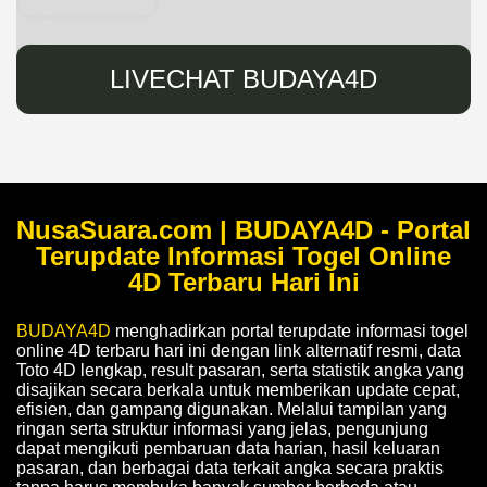
LIVECHAT BUDAYA4D
NusaSuara.com | BUDAYA4D - Portal
Terupdate Informasi Togel Online
4D Terbaru Hari Ini
BUDAYA4D
menghadirkan portal terupdate informasi togel
online 4D terbaru hari ini dengan link alternatif resmi, data
Toto 4D lengkap, result pasaran, serta statistik angka yang
disajikan secara berkala untuk memberikan update cepat,
efisien, dan gampang digunakan. Melalui tampilan yang
ringan serta struktur informasi yang jelas, pengunjung
dapat mengikuti pembaruan data harian, hasil keluaran
pasaran, dan berbagai data terkait angka secara praktis