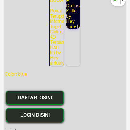
`2
Color:
blue
DAFTAR DISINI
LOGIN DISINI