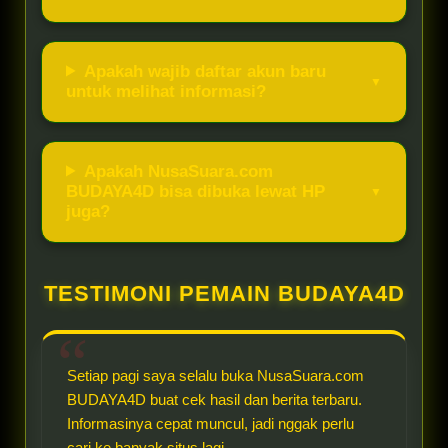
Apakah wajib daftar akun baru
untuk melihat informasi?
Apakah NusaSuara.com
BUDAYA4D bisa dibuka lewat HP
juga?
TESTIMONI PEMAIN BUDAYA4D
Setiap pagi saya selalu buka NusaSuara.com
BUDAYA4D buat cek hasil dan berita terbaru.
Informasinya cepat muncul, jadi nggak perlu
cari ke banyak situs lagi.