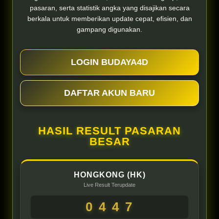
pasaran, serta statistik angka yang disajikan secara
berkala untuk memberikan update cepat, efisien, dan
gampang digunakan.
LOGIN BUDAYA4D
DAFTAR AKUN BARU
HASIL RESULT PASARAN
BESAR
HONGKONG (HK)
Live Result Terupdate
0 4 4 7