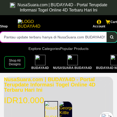
NusaSuara.com | BUDAYA4D - Portal Terupdate
Update hasil togel terbaru setiap hari.
Informasi Togel Online 4D Terbaru Hari Ini
Jadwal keluaran dan result resmi ter-update.
Cart
Shop
Bonus dan event menarik setiap hari!
Account
Pantau update terbaru hanya di NusaSuara.com BUDAYA4D!
Explore Categories
Popular Products
Shop All
Designs
BUDAYA4D
NUSASUARA BUDAYA4D
BUDAYA4D 
NusaSuara.com | BUDAYA4D - Portal
Terupdate Informasi Togel Online 4D
Terbaru Hari Ini
IDR10.000