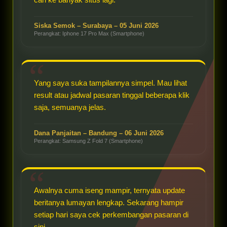
Siska Semok – Surabaya – 05 Juni 2026
Perangkat: Iphone 17 Pro Max (Smartphone)
Yang saya suka tampilannya simpel. Mau lihat
result atau jadwal pasaran tinggal beberapa klik
saja, semuanya jelas.
Dana Panjaitan – Bandung – 06 Juni 2026
Perangkat: Samsung Z Fold 7 (Smartphone)
Awalnya cuma iseng mampir, ternyata update
beritanya lumayan lengkap. Sekarang hampir
setiap hari saya cek perkembangan pasaran di
sini.