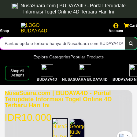
NusaSuara.com | BUDAYA4D - Portal Terupdate
Update hasil togel terbaru setiap hari.
Informasi Togel Online 4D Terbaru Hari Ini
Jadwal keluaran dan result resmi ter-update.
Cart
Shop
Bonus dan event menarik setiap hari!
Account
Pantau update terbaru hanya di NusaSuara.com BUDAYA4D!
Explore Categories
Popular Products
Shop All
Designs
BUDAYA4D
NUSASUARA BUDAYA4D
BUDAYA4D 
NusaSuara.com | BUDAYA4D - Portal
Terupdate Informasi Togel Online 4D
Terbaru Hari Ini
IDR10.000