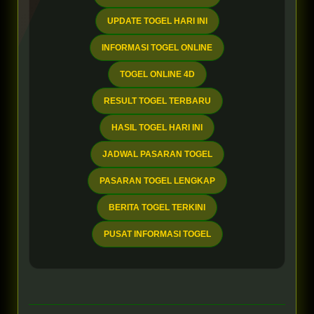
UPDATE TOGEL HARI INI
INFORMASI TOGEL ONLINE
TOGEL ONLINE 4D
RESULT TOGEL TERBARU
HASIL TOGEL HARI INI
JADWAL PASARAN TOGEL
PASARAN TOGEL LENGKAP
BERITA TOGEL TERKINI
PUSAT INFORMASI TOGEL