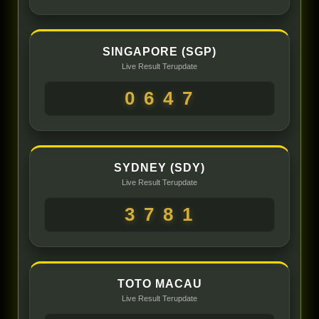
SINGAPORE (SGP)
Live Result Terupdate
0 6 4 7
SYDNEY (SDY)
Live Result Terupdate
3 7 8 1
TOTO MACAU
Live Result Terupdate