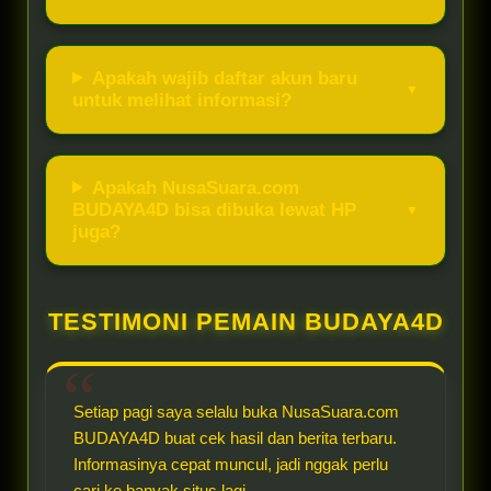
Apakah wajib daftar akun baru
untuk melihat informasi?
Apakah NusaSuara.com
BUDAYA4D bisa dibuka lewat HP
juga?
TESTIMONI PEMAIN BUDAYA4D
Setiap pagi saya selalu buka NusaSuara.com
BUDAYA4D buat cek hasil dan berita terbaru.
Informasinya cepat muncul, jadi nggak perlu
cari ke banyak situs lagi.