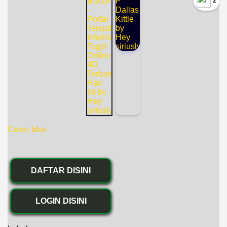
`2
Color:
blue
DAFTAR DISINI
LOGIN DISINI