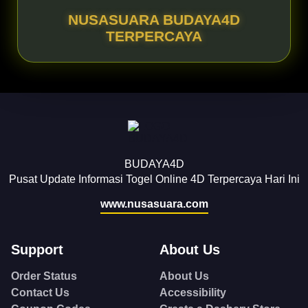
NUSASUARA BUDAYA4D
TERPERCAYA
BUDAYA4D
Pusat Update Informasi Togel Online 4D Terpercaya Hari Ini
www.nusasuara.com
Support
About Us
Order Status
About Us
Contact Us
Accessibility