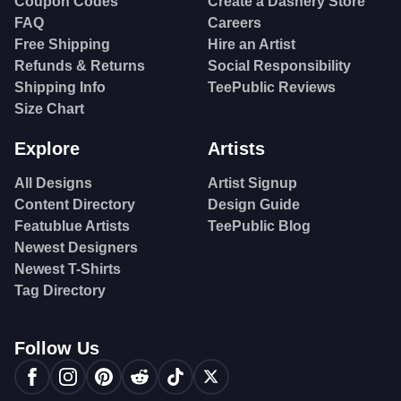
Coupon Codes
Create a Dashery Store
FAQ
Careers
Free Shipping
Hire an Artist
Refunds & Returns
Social Responsibility
Shipping Info
TeePublic Reviews
Size Chart
Explore
Artists
All Designs
Artist Signup
Content Directory
Design Guide
Featublue Artists
TeePublic Blog
Newest Designers
Newest T-Shirts
Tag Directory
Follow Us