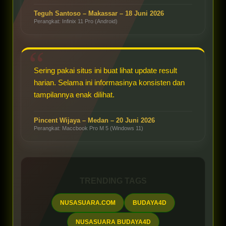
Teguh Santoso – Makassar – 18 Juni 2026
Perangkat: Infinix 11 Pro (Android)
Sering pakai situs ini buat lihat update result
harian. Selama ini informasinya konsisten dan
tampilannya enak dilihat.
Pincent Wijaya – Medan – 20 Juni 2026
Perangkat: Maccbook Pro M 5 (Windows 11)
TRENDING TAGS
NUSASUARA.COM
BUDAYA4D
NUSASUARA BUDAYA4D