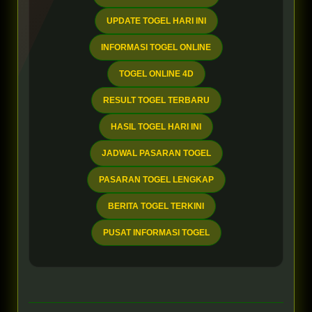
UPDATE TOGEL HARI INI
INFORMASI TOGEL ONLINE
TOGEL ONLINE 4D
RESULT TOGEL TERBARU
HASIL TOGEL HARI INI
JADWAL PASARAN TOGEL
PASARAN TOGEL LENGKAP
BERITA TOGEL TERKINI
PUSAT INFORMASI TOGEL