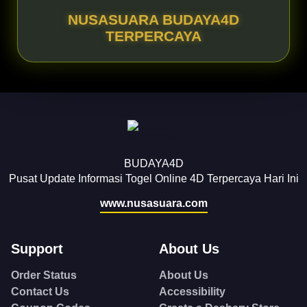
NUSASUARA BUDAYA4D
TERPERCAYA
BUDAYA4D
Pusat Update Informasi Togel Online 4D Terpercaya Hari Ini
www.nusasuara.com
Support
About Us
Order Status
About Us
Contact Us
Accessibility