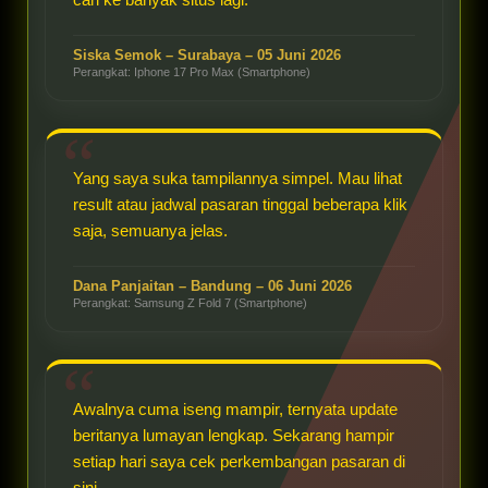
Siska Semok – Surabaya – 05 Juni 2026
Perangkat: Iphone 17 Pro Max (Smartphone)
Yang saya suka tampilannya simpel. Mau lihat
result atau jadwal pasaran tinggal beberapa klik
saja, semuanya jelas.
Dana Panjaitan – Bandung – 06 Juni 2026
Perangkat: Samsung Z Fold 7 (Smartphone)
Awalnya cuma iseng mampir, ternyata update
beritanya lumayan lengkap. Sekarang hampir
setiap hari saya cek perkembangan pasaran di
sini.