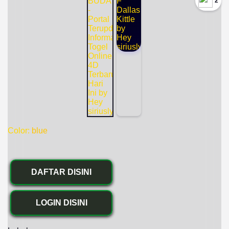
`2
Color:
blue
DAFTAR DISINI
LOGIN DISINI