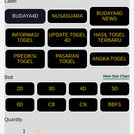
Label
BUDAYA4D
BUDAYA4D
NUSASUARA
NEWS
INFORMASI
UPDATE TOGEL
HASIL TOGEL
TOGEL
4D
TERBARU
PREDIKSI
PASARAN
ANGKA TOGEL
TOGEL
TOGEL
View Size Chart
Bett
2D
3D
4D
5D
6D
CB
CN
BBFS
Quantity
-
+