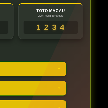
TOTO MACAU
Live Result Terupdate
1 2 3 4