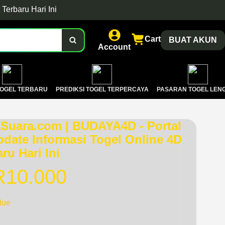
Terbaru Hari Ini
Cart
BUAT AKUN
Account
TOGEL TERBARU
PREDIKSI TOGEL TERPERCAYA
PASARAN TOGEL LEN
Suara.com | BUDAYA4D - Portal
pdate Informasi Togel Online 4D
ru Hari Ini
R10.000
lue