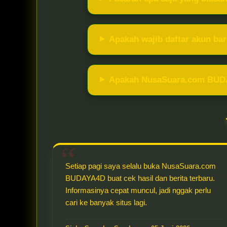
Apakah wajib daftar akun bar
Apakah NusaSuara.com BUDA
Setiap pagi saya selalu buka NusaSuara.com
BUDAYA4D buat cek hasil dan berita terbaru.
Informasinya cepat muncul, jadi nggak perlu
cari ke banyak situs lagi.