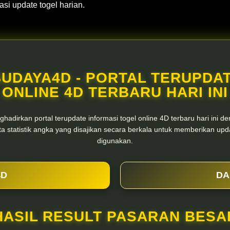
si update togel harian.
UDAYA4D - PORTAL TERUPDA
ONLINE 4D TERBARU HARI INI
rkan portal terupdate informasi togel online 4D terbaru hari ini denga
ta statistik angka yang disajikan secara berkala untuk memberikan up
digunakan.
4D
DA
HASIL RESULT PASARAN BESA