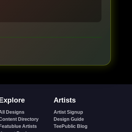
Explore
Artists
All Designs
Artist Signup
Content Directory
Design Guide
Featublue Artists
TeePublic Blog