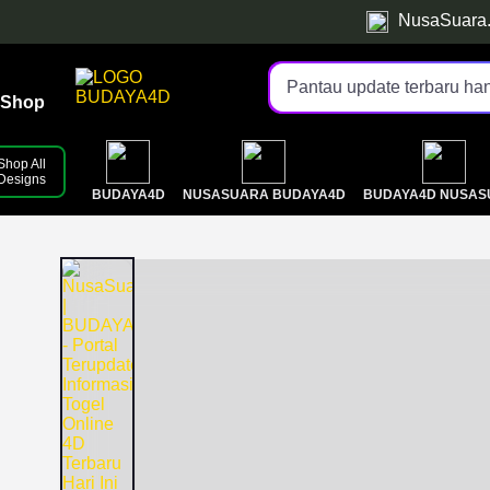
NusaSuara.c
Bonus dan event menarik s
Pantau update terbaru 
Shop
Shop All
Designs
BUDAYA4D
NUSASUARA BUDAYA4D
BUDAYA4D NUSAS