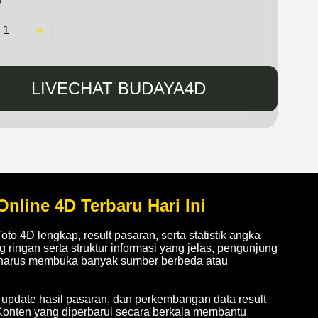
y
+
LIVECHAT BUDAYA4D
nline 4D Terbaru Hari Ini
Toto 4D lengkap, result pasaran, serta statistik angka
ringan serta struktur informasi yang jelas, pengunjung
npa harus membuka banyak sumber berbeda atau
ka, update hasil pasaran, dan perkembangan data result
Konten yang diperbarui secara berkala membantu