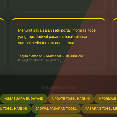
Menurut saya salah satu portal informasi togel
yang rapi. Jadwal pasaran, hasil keluaran,
sampai berita terbaru ada semua.
Teguh Santoso – Makassar – 18 Juni 2026
Perangkat: Infinix 11 Pro (Android)
TRENDING TAGS
NUSASUARA BUDAYA4D
UPDATE TOGEL HARI INI
INFORMASI
L TOGEL HARI INI
JADWAL PASARAN TOGEL
PASARAN TOGEL L