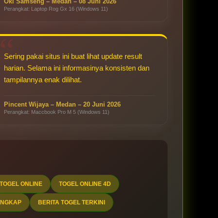
Oki Samseng – Medan – 08 Juni 2026
Perangkat: Laptop Rog Gx 16 (Windows 11)
Sering pakai situs ini buat lihat update result
harian. Selama ini informasinya konsisten dan
tampilannya enak dilihat.
Pincent Wijaya – Medan – 20 Juni 2026
Perangkat: Maccbook Pro M 5 (Windows 11)
 TOGEL ONLINE
TOGEL ONLINE 4D
ENGKAP
BERITA TOGEL TERKINI