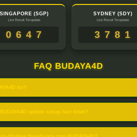
SINGAPORE (SGP)
SYDNEY (SDY)
Live Result Terupdate
Live Result Terupdate
0 6 4 7
3 7 8 1
FAQ BUDAYA4D
AYA4D itu?
BUDAYA4D update setiap hari tidak?
anya dibahas NusaSuara.com BUDAYA4D?