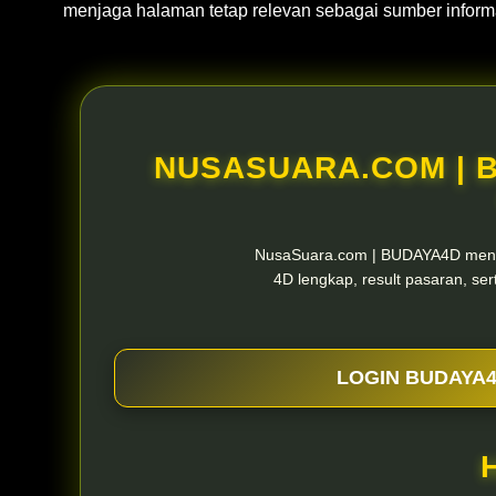
menjaga halaman tetap relevan sebagai sumber informa
NUSASUARA.COM | B
NusaSuara.com | BUDAYA4D menghadi
4D lengkap, result pasaran, ser
LOGIN BUDAYA