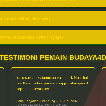
u untuk melihat informasi?
YA4D bisa dibuka lewat HP juga?
TESTIMONI PEMAIN BUDAYA4
Yang saya suka tampilannya simpel. Mau lihat
result atau jadwal pasaran tinggal beberapa klik
saja, semuanya jelas.
Dana Panjaitan – Bandung – 06 Juni 2026
Perangkat: Samsung Z Fold 7 (Smartphone)