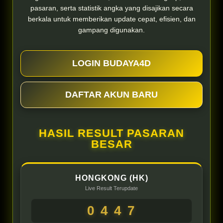
pasaran, serta statistik angka yang disajikan secara
berkala untuk memberikan update cepat, efisien, dan
gampang digunakan.
LOGIN BUDAYA4D
DAFTAR AKUN BARU
HASIL RESULT PASARAN
BESAR
HONGKONG (HK)
Live Result Terupdate
0 4 4 7