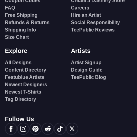
Coupon Codes
Create a Dashery Store
FAQ
Careers
Free Shipping
Hire an Artist
Refunds & Returns
Social Responsibility
Shipping Info
TeePublic Reviews
Size Chart
Explore
Artists
All Designs
Artist Signup
Content Directory
Design Guide
Featublue Artists
TeePublic Blog
Newest Designers
Newest T-Shirts
Tag Directory
Follow Us