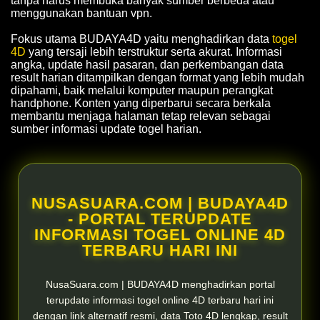
tanpa harus membuka banyak sumber berbeda atau
menggunakan bantuan vpn.
Fokus utama BUDAYA4D yaitu menghadirkan data
togel
4D
yang tersaji lebih terstruktur serta akurat. Informasi
angka, update hasil pasaran, dan perkembangan data
result harian ditampilkan dengan format yang lebih mudah
dipahami, baik melalui komputer maupun perangkat
handphone. Konten yang diperbarui secara berkala
membantu menjaga halaman tetap relevan sebagai
sumber informasi update togel harian.
NUSASUARA.COM | BUDAYA4D
- PORTAL TERUPDATE
INFORMASI TOGEL ONLINE 4D
TERBARU HARI INI
NusaSuara.com | BUDAYA4D menghadirkan portal
terupdate informasi togel online 4D terbaru hari ini
dengan link alternatif resmi, data Toto 4D lengkap, result