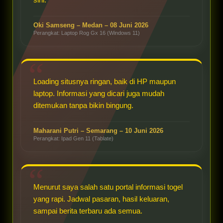
Oki Samseng – Medan – 08 Juni 2026
Perangkat: Laptop Rog Gx 16 (Windows 11)
Loading situsnya ringan, baik di HP maupun
laptop. Informasi yang dicari juga mudah
ditemukan tanpa bikin bingung.
Maharani Putri – Semarang – 10 Juni 2026
Perangkat: Ipad Gen 11 (Tablate)
Menurut saya salah satu portal informasi togel
yang rapi. Jadwal pasaran, hasil keluaran,
sampai berita terbaru ada semua.