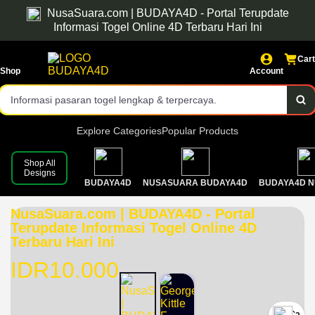
NusaSuara.com | BUDAYA4D - Portal Terupdate
Informasi Togel Online 4D Terbaru Hari Ini
Selamat datang di
NusaSuara.com | BUDAYA4D
Cart
Shop
Account
Informasi pasaran togel lengkap & terpercaya.
Update hasil togel terbaru setiap hari.
Jadwal keluaran dan result resmi ter-update.
Explore Categories
Popular Products
Bonus dan event menarik setiap hari!
Shop All
Designs
BUDAYA4D
NUSASUARA BUDAYA4D
BUDAYA4D 
Pantau update terbaru hanya di NusaSuara.com BUDAYA4D!
NusaSuara.com | BUDAYA4D - Portal
Terupdate Informasi Togel Online 4D
Terbaru Hari Ini
IDR10.000