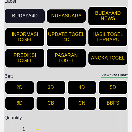
Label
BUDAYA4D
BUDAYA4D
NUSASUARA
NEWS
INFORMASI
UPDATE TOGEL
HASIL TOGEL
TOGEL
4D
TERBARU
PREDIKSI
PASARAN
ANGKA TOGEL
TOGEL
TOGEL
View Size Chart
Bett
2D
3D
4D
5D
6D
CB
CN
BBFS
Quantity
-
+