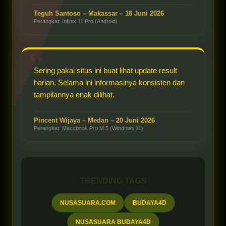
Teguh Santoso – Makassar – 18 Juni 2026
Perangkat: Infinix 11 Pro (Android)
Sering pakai situs ini buat lihat update result
harian. Selama ini informasinya konsisten dan
tampilannya enak dilihat.
Pincent Wijaya – Medan – 20 Juni 2026
Perangkat: Maccbook Pro M 5 (Windows 11)
TRENDING TAGS
NUSASUARA.COM
BUDAYA4D
NUSASUARA BUDAYA4D