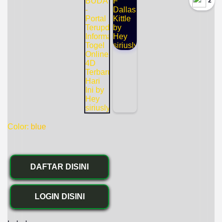
`2
Color:
blue
DAFTAR DISINI
LOGIN DISINI