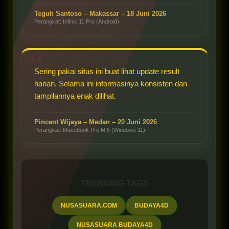
Teguh Santoso – Makassar – 18 Juni 2026
Perangkat: Infinix 11 Pro (Android)
Sering pakai situs ini buat lihat update result
harian. Selama ini informasinya konsisten dan
tampilannya enak dilihat.
Pincent Wijaya – Medan – 20 Juni 2026
Perangkat: Maccbook Pro M 5 (Windows 11)
TRENDING TAGS
NUSASUARA.COM
BUDAYA4D
NUSASUARA BUDAYA4D