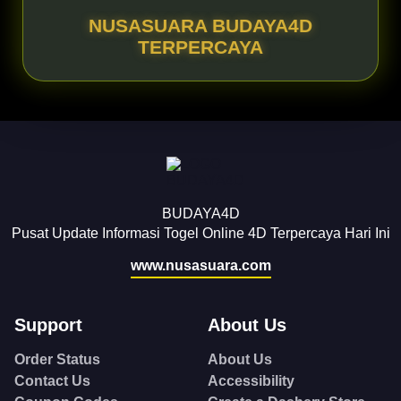
NUSASUARA BUDAYA4D
TERPERCAYA
BUDAYA4D
Pusat Update Informasi Togel Online 4D Terpercaya Hari Ini
www.nusasuara.com
Support
About Us
Order Status
About Us
Contact Us
Accessibility