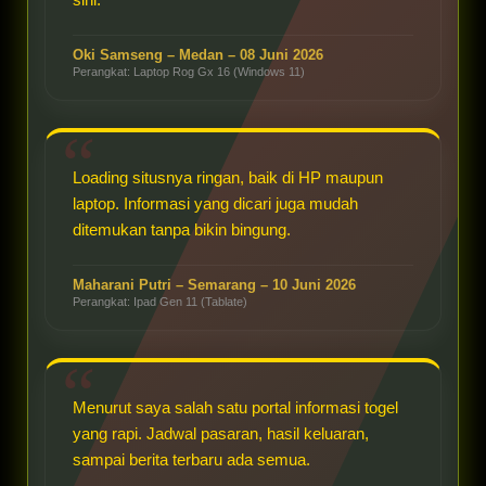
Oki Samseng – Medan – 08 Juni 2026
Perangkat: Laptop Rog Gx 16 (Windows 11)
Loading situsnya ringan, baik di HP maupun
laptop. Informasi yang dicari juga mudah
ditemukan tanpa bikin bingung.
Maharani Putri – Semarang – 10 Juni 2026
Perangkat: Ipad Gen 11 (Tablate)
Menurut saya salah satu portal informasi togel
yang rapi. Jadwal pasaran, hasil keluaran,
sampai berita terbaru ada semua.