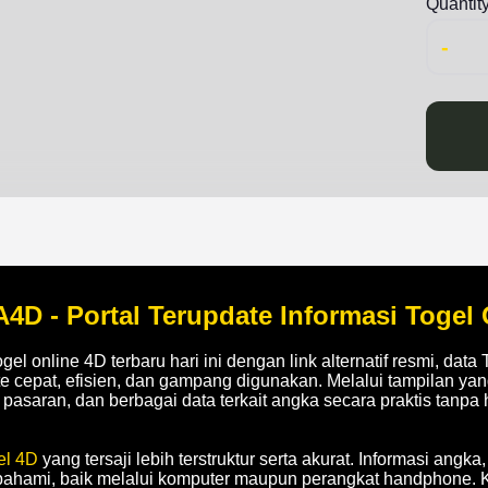
Quantit
-
 - Portal Terupdate Informasi Togel O
l online 4D terbaru hari ini dengan link alternatif resmi, data 
 cepat, efisien, dan gampang digunakan. Melalui tampilan yang 
n pasaran, dan berbagai data terkait angka secara praktis ta
el 4D
yang tersaji lebih terstruktur serta akurat. Informasi ang
ipahami, baik melalui komputer maupun perangkat handphone. 