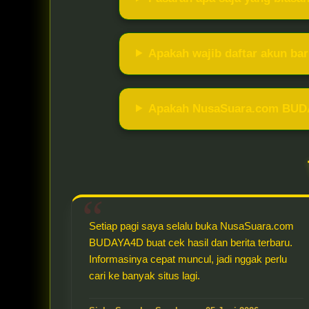
Apakah wajib daftar akun bar
Apakah NusaSuara.com BUDA
Setiap pagi saya selalu buka NusaSuara.com
BUDAYA4D buat cek hasil dan berita terbaru.
Informasinya cepat muncul, jadi nggak perlu
cari ke banyak situs lagi.