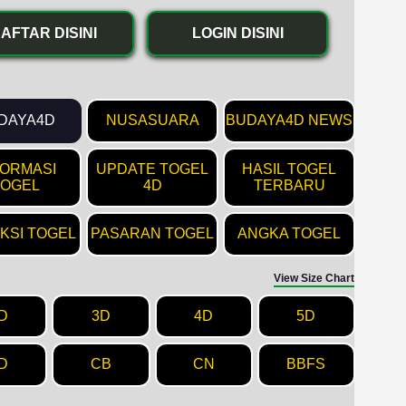
AFTAR DISINI
LOGIN DISINI
DAYA4D
NUSASUARA
BUDAYA4D NEWS
FORMASI
UPDATE TOGEL
HASIL TOGEL
TOGEL
4D
TERBARU
KSI TOGEL
PASARAN TOGEL
ANGKA TOGEL
View Size Chart
D
3D
4D
5D
D
CB
CN
BBFS