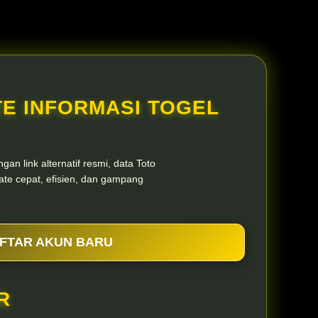
TE INFORMASI TOGEL
n link alternatif resmi, data Toto
date cepat, efisien, dan gampang
FTAR AKUN BARU
R