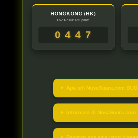
HONGKONG (HK)
Live Result Terupdate
0 4 4 7
Apa sih NusaSuara.com BUD
Informasi di NusaSuara.com 
Pasaran apa saja yang bias