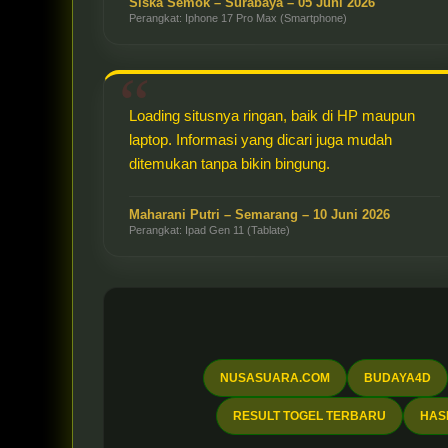
Siska Semok – Surabaya – 05 Juni 2026
Perangkat: Iphone 17 Pro Max (Smartphone)
Loading situsnya ringan, baik di HP maupun
laptop. Informasi yang dicari juga mudah
ditemukan tanpa bikin bingung.
Maharani Putri – Semarang – 10 Juni 2026
Perangkat: Ipad Gen 11 (Tablate)
NUSASUARA.COM
BUDAYA4D
RESULT TOGEL TERBARU
HASI