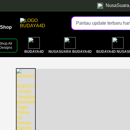
NusaSuara.c
Bonus dan event menarik s
Pantau update terbaru 
Shop
Shop All
Designs
BUDAYA4D
NUSASUARA BUDAYA4D
BUDAYA4D NUSAS