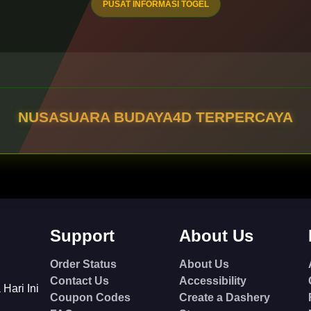
PUSAT INFORMASI TOGEL
NUSASUARA BUDAYA4D TERPERCAYA
Support
About Us
Order Status
About Us
Contact Us
Accessibility
Hari Ini
Coupon Codes
Create a Dashery