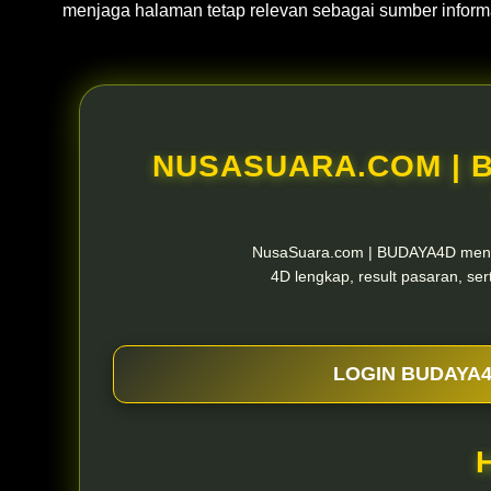
menjaga halaman tetap relevan sebagai sumber informa
NUSASUARA.COM | B
NusaSuara.com | BUDAYA4D menghadi
4D lengkap, result pasaran, ser
LOGIN BUDAYA