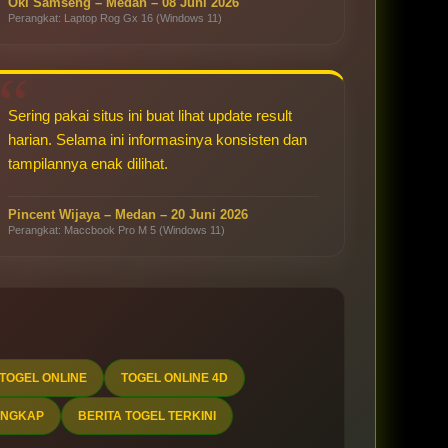
Oki Samseng – Medan – 08 Juni 2026
Perangkat: Laptop Rog Gx 16 (Windows 11)
Sering pakai situs ini buat lihat update result
harian. Selama ini informasinya konsisten dan
tampilannya enak dilihat.
Pincent Wijaya – Medan – 20 Juni 2026
Perangkat: Maccbook Pro M 5 (Windows 11)
 TOGEL ONLINE
TOGEL ONLINE 4D
ENGKAP
BERITA TOGEL TERKINI