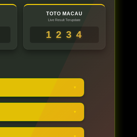
TOTO MACAU
Live Result Terupdate
1 2 3 4