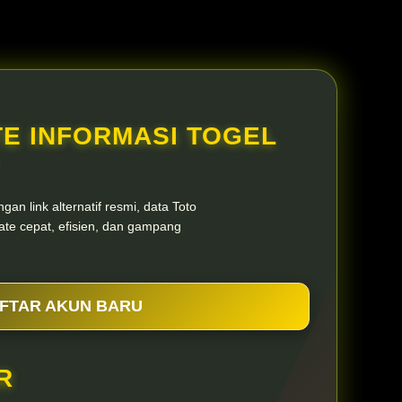
TE INFORMASI TOGEL
n link alternatif resmi, data Toto
date cepat, efisien, dan gampang
FTAR AKUN BARU
R