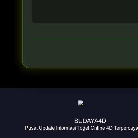
BUDAYA4D
Pusat Update Informasi Togel Online 4D Terpercaya 