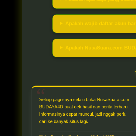
Apakah wajib daftar akun bar
Apakah NusaSuara.com BUDA
Setiap pagi saya selalu buka NusaSuara.com
BUDAYA4D buat cek hasil dan berita terbaru.
Informasinya cepat muncul, jadi nggak perlu
cari ke banyak situs lagi.