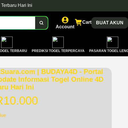
Terbaru Hari Ini
Cart
BUAT AKUN
Account
TOGEL TERBARU
PREDIKSI TOGEL TERPERCAYA
PASARAN TOGEL LEN
Suara.com | BUDAYA4D - Portal
pdate Informasi Togel Online 4D
ru Hari Ini
R10.000
lue