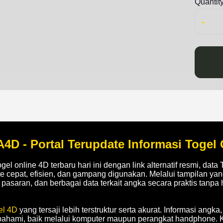
Quantit
-
 - Portal Terupdate Informasi Togel O
l online 4D terbaru hari ini dengan link alternatif resmi, data 
 cepat, efisien, dan gampang digunakan. Melalui tampilan yang 
n pasaran, dan berbagai data terkait angka secara praktis ta
el 4D
yang tersaji lebih terstruktur serta akurat. Informasi ang
ipahami, baik melalui komputer maupun perangkat handphone. 