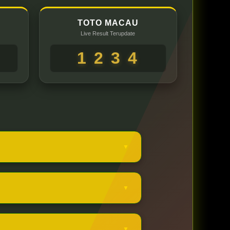
TOTO MACAU
Live Result Terupdate
1 2 3 4