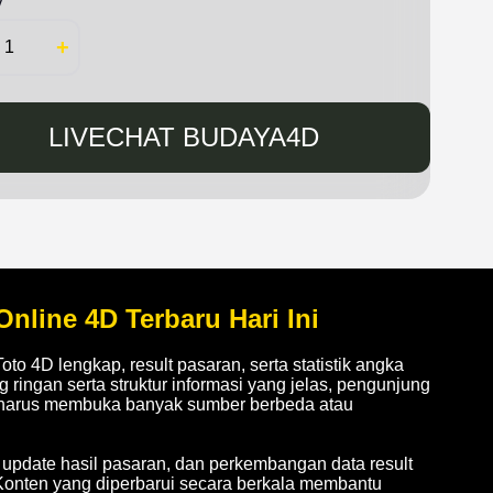
y
+
LIVECHAT BUDAYA4D
nline 4D Terbaru Hari Ini
Toto 4D lengkap, result pasaran, serta statistik angka
ringan serta struktur informasi yang jelas, pengunjung
npa harus membuka banyak sumber berbeda atau
ka, update hasil pasaran, dan perkembangan data result
Konten yang diperbarui secara berkala membantu