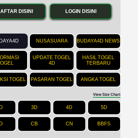
AFTAR DISINI
LOGIN DISINI
DAYA4D
NUSASUARA
BUDAYA4D NEWS
FORMASI
UPDATE TOGEL
HASIL TOGEL
TOGEL
4D
TERBARU
KSI TOGEL
PASARAN TOGEL
ANGKA TOGEL
View Size Chart
D
3D
4D
5D
D
CB
CN
BBFS