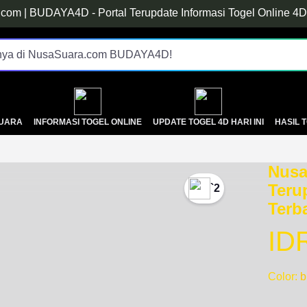
om | BUDAYA4D - Portal Terupdate Informasi Togel Online 4D 
etiap hari!
hanya di NusaSuara.com BUDAYA4D!
UARA
INFORMASI TOGEL ONLINE
UPDATE TOGEL 4D HARI INI
HASIL 
Nusa
Teru
`2
Terba
ID
Color:
b