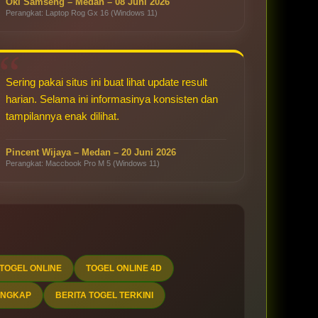
Oki Samseng – Medan – 08 Juni 2026
Perangkat: Laptop Rog Gx 16 (Windows 11)
Sering pakai situs ini buat lihat update result
harian. Selama ini informasinya konsisten dan
tampilannya enak dilihat.
Pincent Wijaya – Medan – 20 Juni 2026
Perangkat: Maccbook Pro M 5 (Windows 11)
 TOGEL ONLINE
TOGEL ONLINE 4D
ENGKAP
BERITA TOGEL TERKINI