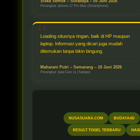
Siska Semok – Surabaya – 05 Juni 2026
Perangkat: Iphone 17 Pro Max (Smartphone)
Loading situsnya ringan, baik di HP maupun
laptop. Informasi yang dicari juga mudah
ditemukan tanpa bikin bingung.
Maharani Putri – Semarang – 10 Juni 2026
Perangkat: Ipad Gen 11 (Tablate)
NUSASUARA.COM
BUDAYA4D
RESULT TOGEL TERBARU
HASI