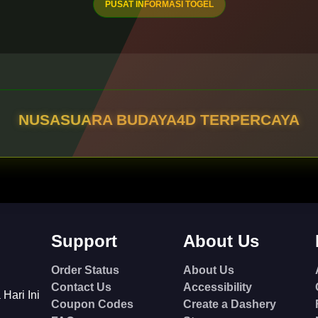
PUSAT INFORMASI TOGEL
NUSASUARA BUDAYA4D TERPERCAYA
Support
About Us
Order Status
About Us
Contact Us
Accessibility
Hari Ini
Coupon Codes
Create a Dashery