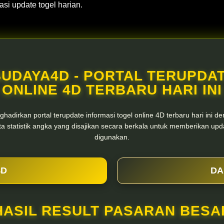
si update togel harian.
UDAYA4D - PORTAL TERUPDA
ONLINE 4D TERBARU HARI INI
rkan portal terupdate informasi togel online 4D terbaru hari ini denga
ta statistik angka yang disajikan secara berkala untuk memberikan up
digunakan.
4D
DA
HASIL RESULT PASARAN BESA