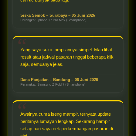
Siska Semok – Surabaya – 05 Juni 2026
Perangkat: Iphone 17 Pro Max (Smartphone)
Yang saya suka tampilannya simpel. Mau lihat
result atau jadwal pasaran tinggal beberapa klik
saja, semuanya jelas.
Dana Panjaitan – Bandung – 06 Juni 2026
Perangkat: Samsung Z Fold 7 (Smartphone)
Awalnya cuma iseng mampir, ternyata update
beritanya lumayan lengkap. Sekarang hampir
setiap hari saya cek perkembangan pasaran di
sini.