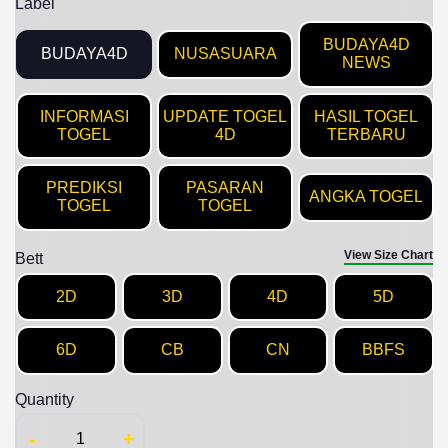
Label
BUDAYA4D
BUDAYA4D
NUSASUARA
NEWS
INFORMASI
UPDATE TOGEL
HASIL TOGEL
TOGEL
4D
TERBARU
PREDIKSI
PASARAN
ANGKA TOGEL
TOGEL
TOGEL
View Size Chart
Bett
2D
3D
4D
5D
6D
CB
CN
BBFS
Quantity
-
+