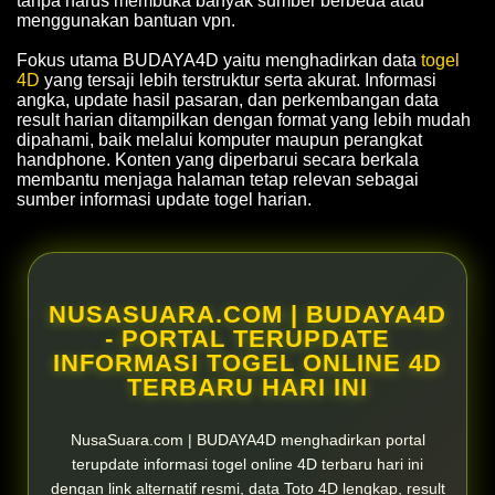
tanpa harus membuka banyak sumber berbeda atau
menggunakan bantuan vpn.
Fokus utama BUDAYA4D yaitu menghadirkan data
togel
4D
yang tersaji lebih terstruktur serta akurat. Informasi
angka, update hasil pasaran, dan perkembangan data
result harian ditampilkan dengan format yang lebih mudah
dipahami, baik melalui komputer maupun perangkat
handphone. Konten yang diperbarui secara berkala
membantu menjaga halaman tetap relevan sebagai
sumber informasi update togel harian.
NUSASUARA.COM | BUDAYA4D
- PORTAL TERUPDATE
INFORMASI TOGEL ONLINE 4D
TERBARU HARI INI
NusaSuara.com | BUDAYA4D menghadirkan portal
terupdate informasi togel online 4D terbaru hari ini
dengan link alternatif resmi, data Toto 4D lengkap, result