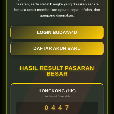
pasaran, serta statistik angka yang disajikan secara
berkala untuk memberikan update cepat, efisien, dan
gampang digunakan.
LOGIN BUDAYA4D
DAFTAR AKUN BARU
HASIL RESULT PASARAN
BESAR
HONGKONG (HK)
Live Result Terupdate
0 4 4 7