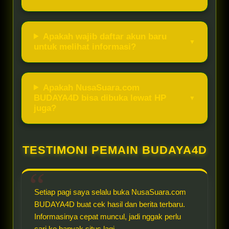
Apakah wajib daftar akun baru
untuk melihat informasi?
Apakah NusaSuara.com
BUDAYA4D bisa dibuka lewat HP
juga?
TESTIMONI PEMAIN BUDAYA4D
Setiap pagi saya selalu buka NusaSuara.com
BUDAYA4D buat cek hasil dan berita terbaru.
Informasinya cepat muncul, jadi nggak perlu
cari ke banyak situs lagi.