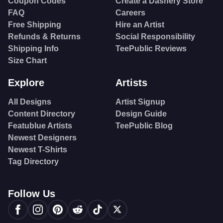
Coupon Codes
Create a Dashery Store
FAQ
Careers
Free Shipping
Hire an Artist
Refunds & Returns
Social Responsibility
Shipping Info
TeePublic Reviews
Size Chart
Explore
Artists
All Designs
Artist Signup
Content Directory
Design Guide
Featublue Artists
TeePublic Blog
Newest Designers
Newest T-Shirts
Tag Directory
Follow Us