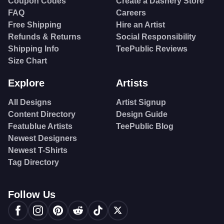
Coupon Codes
Create a Dashery Store
FAQ
Careers
Free Shipping
Hire an Artist
Refunds & Returns
Social Responsibility
Shipping Info
TeePublic Reviews
Size Chart
Explore
Artists
All Designs
Artist Signup
Content Directory
Design Guide
Featublue Artists
TeePublic Blog
Newest Designers
Newest T-Shirts
Tag Directory
Follow Us