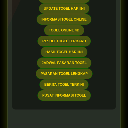
UPDATE TOGEL HARI INI
INFORMASI TOGEL ONLINE
TOGEL ONLINE 4D
RESULT TOGEL TERBARU
HASIL TOGEL HARI INI
JADWAL PASARAN TOGEL
PASARAN TOGEL LENGKAP
BERITA TOGEL TERKINI
PUSAT INFORMASI TOGEL