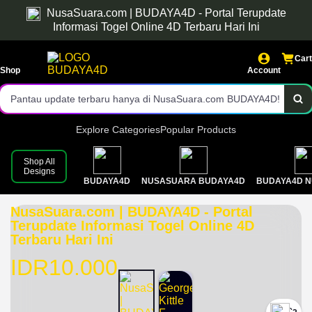
NusaSuara.com | BUDAYA4D - Portal Terupdate
Update hasil togel terbaru setiap hari.
Informasi Togel Online 4D Terbaru Hari Ini
Jadwal keluaran dan result resmi ter-update.
Cart
Shop
Bonus dan event menarik setiap hari!
Account
Pantau update terbaru hanya di NusaSuara.com BUDAYA4D!
Explore Categories
Popular Products
Shop All
Designs
BUDAYA4D
NUSASUARA BUDAYA4D
BUDAYA4D 
NusaSuara.com | BUDAYA4D - Portal
Terupdate Informasi Togel Online 4D
Terbaru Hari Ini
IDR10.000