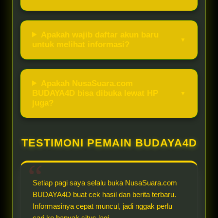
Apakah wajib daftar akun baru
untuk melihat informasi?
Apakah NusaSuara.com
BUDAYA4D bisa dibuka lewat HP
juga?
TESTIMONI PEMAIN BUDAYA4D
Setiap pagi saya selalu buka NusaSuara.com
BUDAYA4D buat cek hasil dan berita terbaru.
Informasinya cepat muncul, jadi nggak perlu
cari ke banyak situs lagi.