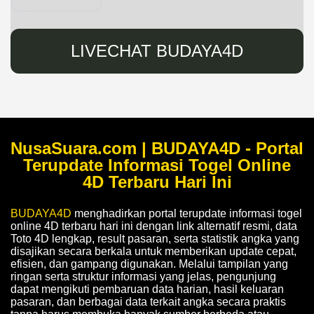
LIVECHAT BUDAYA4D
NusaSuara.com | BUDAYA4D - Portal
Terupdate Informasi Togel Online
4D Terbaru Hari Ini
BUDAYA4D
menghadirkan portal terupdate informasi togel
online 4D terbaru hari ini dengan link alternatif resmi, data
Toto 4D lengkap, result pasaran, serta statistik angka yang
disajikan secara berkala untuk memberikan update cepat,
efisien, dan gampang digunakan. Melalui tampilan yang
ringan serta struktur informasi yang jelas, pengunjung
dapat mengikuti pembaruan data harian, hasil keluaran
pasaran, dan berbagai data terkait angka secara praktis