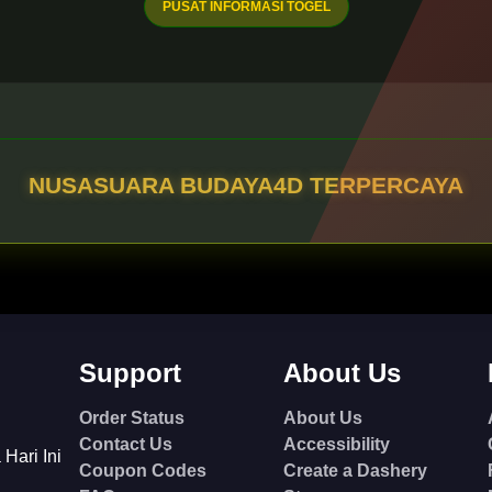
PUSAT INFORMASI TOGEL
NUSASUARA BUDAYA4D TERPERCAYA
Support
About Us
Order Status
About Us
Contact Us
Accessibility
Hari Ini
Coupon Codes
Create a Dashery