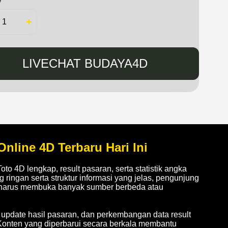
y
+
LIVECHAT BUDAYA4D
nline 4D Terbaru Hari Ini
Toto 4D lengkap, result pasaran, serta statistik angka
ringan serta struktur informasi yang jelas, pengunjung
npa harus membuka banyak sumber berbeda atau
ka, update hasil pasaran, dan perkembangan data result
Konten yang diperbarui secara berkala membantu