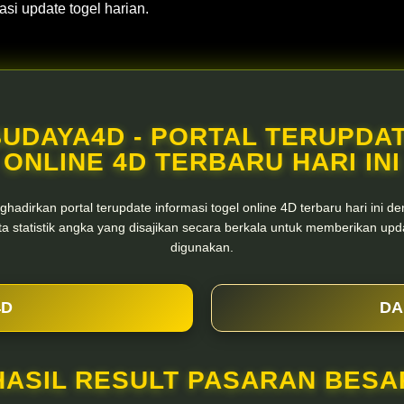
si update togel harian.
UDAYA4D - PORTAL TERUPDA
ONLINE 4D TERBARU HARI INI
rkan portal terupdate informasi togel online 4D terbaru hari ini denga
ta statistik angka yang disajikan secara berkala untuk memberikan up
digunakan.
4D
DA
HASIL RESULT PASARAN BESA