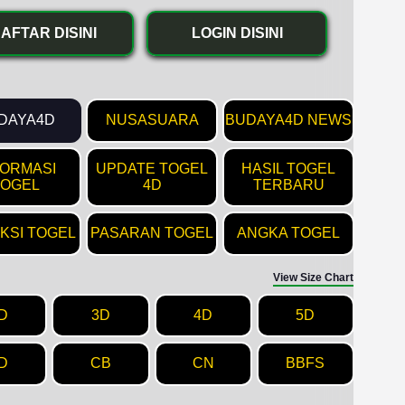
AFTAR DISINI
LOGIN DISINI
DAYA4D
NUSASUARA
BUDAYA4D NEWS
FORMASI
UPDATE TOGEL
HASIL TOGEL
TOGEL
4D
TERBARU
KSI TOGEL
PASARAN TOGEL
ANGKA TOGEL
View Size Chart
D
3D
4D
5D
D
CB
CN
BBFS