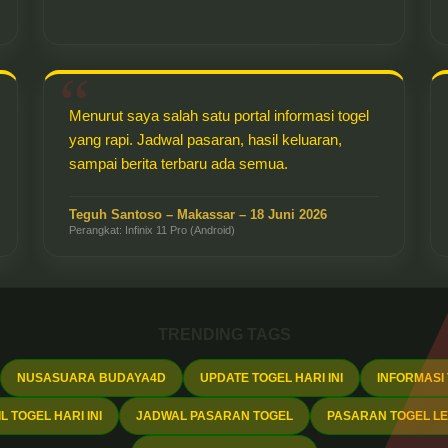
Menurut saya salah satu portal informasi togel
yang rapi. Jadwal pasaran, hasil keluaran,
sampai berita terbaru ada semua.
Teguh Santoso – Makassar – 18 Juni 2026
Perangkat: Infinix 11 Pro (Android)
TRENDING TAGS
NUSASUARA BUDAYA4D
UPDATE TOGEL HARI INI
INFORMASI
L TOGEL HARI INI
JADWAL PASARAN TOGEL
PASARAN TOGEL L