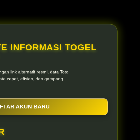
TE INFORMASI TOGEL
n link alternatif resmi, data Toto
date cepat, efisien, dan gampang
FTAR AKUN BARU
R