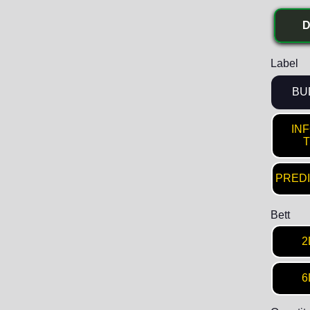
D
Label
BU
IN
PREDI
Bett
2
6