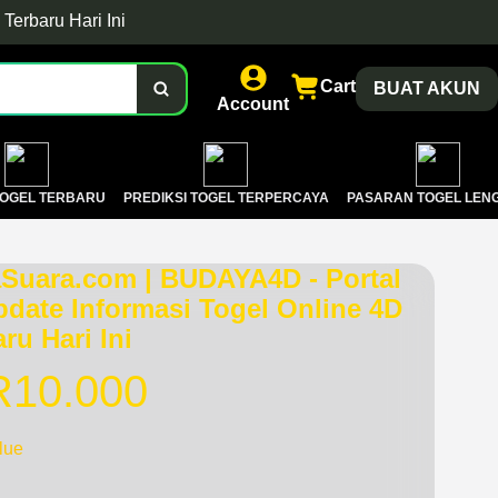
Terbaru Hari Ini
Cart
BUAT AKUN
Account
TOGEL TERBARU
PREDIKSI TOGEL TERPERCAYA
PASARAN TOGEL LEN
Suara.com | BUDAYA4D - Portal
pdate Informasi Togel Online 4D
ru Hari Ini
R10.000
lue