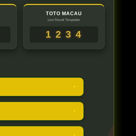
TOTO MACAU
Live Result Terupdate
1 2 3 4