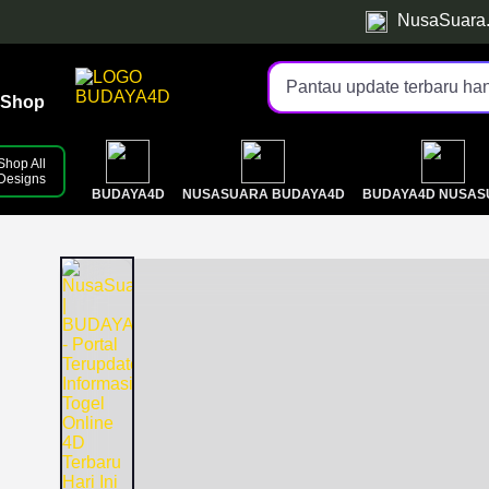
NusaSuara.c
Bonus dan event menarik s
Pantau update terbaru 
Shop
Shop All
Designs
BUDAYA4D
NUSASUARA BUDAYA4D
BUDAYA4D NUSAS