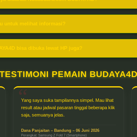
u untuk melihat informasi?
YA4D bisa dibuka lewat HP juga?
TESTIMONI PEMAIN BUDAYA4
Yang saya suka tampilannya simpel. Mau lihat
result atau jadwal pasaran tinggal beberapa klik
saja, semuanya jelas.
Dana Panjaitan – Bandung – 06 Juni 2026
Perangkat: Samsung Z Fold 7 (Smartphone)