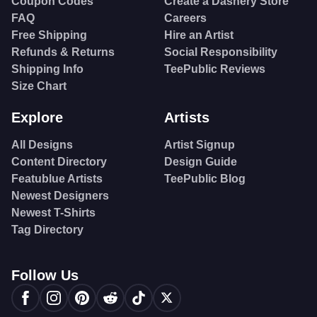
Coupon Codes
Create a Dashery Store
FAQ
Careers
Free Shipping
Hire an Artist
Refunds & Returns
Social Responsibility
Shipping Info
TeePublic Reviews
Size Chart
Explore
Artists
All Designs
Artist Signup
Content Directory
Design Guide
Featublue Artists
TeePublic Blog
Newest Designers
Newest T-Shirts
Tag Directory
Follow Us