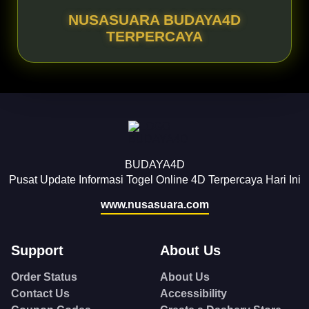
NUSASUARA BUDAYA4D
TERPERCAYA
BUDAYA4D
Pusat Update Informasi Togel Online 4D Terpercaya Hari Ini
www.nusasuara.com
Support
About Us
Order Status
About Us
Contact Us
Accessibility