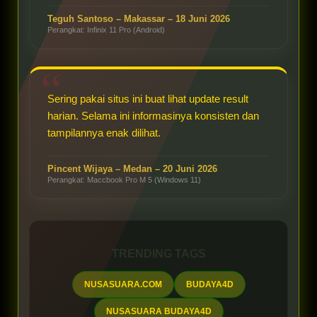
Teguh Santoso – Makassar – 18 Juni 2026
Perangkat: Infinix 11 Pro (Android)
Sering pakai situs ini buat lihat update result
harian. Selama ini informasinya konsisten dan
tampilannya enak dilihat.
Pincent Wijaya – Medan – 20 Juni 2026
Perangkat: Maccbook Pro M 5 (Windows 11)
TRENDING TAGS
NUSASUARA.COM
BUDAYA4D
NUSASUARA BUDAYA4D