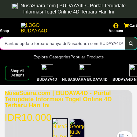
NusaSuara.com | BUDAYA4D - Portal Terupdate
Update hasil togel terbaru setiap hari.
Informasi Togel Online 4D Terbaru Hari Ini
Jadwal keluaran dan result resmi ter-update.
Cart
Shop
Bonus dan event menarik setiap hari!
Account
Pantau update terbaru hanya di NusaSuara.com BUDAYA4D!
Explore Categories
Popular Products
Shop All
Designs
BUDAYA4D
NUSASUARA BUDAYA4D
BUDAYA4D 
NusaSuara.com | BUDAYA4D - Portal
Terupdate Informasi Togel Online 4D
Terbaru Hari Ini
IDR10.000