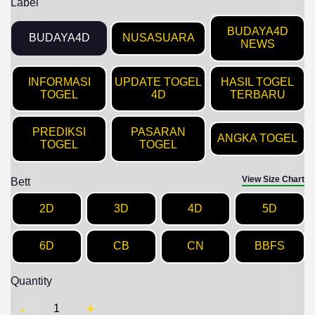
Label
BUDAYA4D
BUDAYA4D
NUSASUARA
NEWS
INFORMASI
UPDATE TOGEL
HASIL TOGEL
TOGEL
4D
TERBARU
PREDIKSI
PASARAN
ANGKA TOGEL
TOGEL
TOGEL
View Size Chart
Bett
2D
3D
4D
5D
6D
CB
CN
BBFS
Quantity
-
+