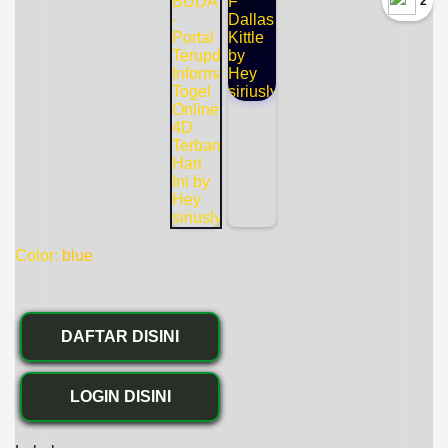
`2
Color:
blue
DAFTAR DISINI
LOGIN DISINI