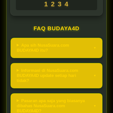
1 2 3 4
FAQ BUDAYA4D
Apa sih NusaSuara.com
BUDAYA4D itu?
Informasi di NusaSuara.com
BUDAYA4D update setiap hari
tidak?
Pasaran apa saja yang biasanya
dibahas NusaSuara.com
BUDAYA4D?