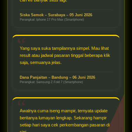
Siska Semok – Surabaya – 05 Juni 2026
Perangkat: Iphone 17 Pro Max (Smartphone)
Yang saya suka tampilannya simpel. Mau lihat
result atau jadwal pasaran tinggal beberapa klik
saja, semuanya jelas.
Dana Panjaitan – Bandung – 06 Juni 2026
Perangkat: Samsung Z Fold 7 (Smartphone)
Awalnya cuma iseng mampir, ternyata update
beritanya lumayan lengkap. Sekarang hampir
setiap hari saya cek perkembangan pasaran di
sini.