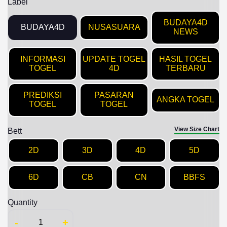
Label
BUDAYA4D
BUDAYA4D
NUSASUARA
NEWS
INFORMASI
UPDATE TOGEL
HASIL TOGEL
TOGEL
4D
TERBARU
PREDIKSI
PASARAN
ANGKA TOGEL
TOGEL
TOGEL
View Size Chart
Bett
2D
3D
4D
5D
6D
CB
CN
BBFS
Quantity
-
+