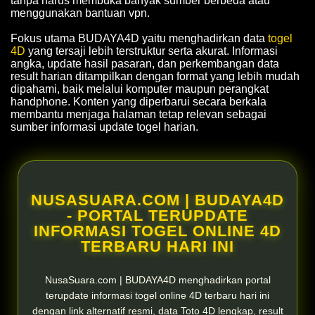
tanpa harus membuka banyak sumber berbeda atau
menggunakan bantuan vpn.
Fokus utama BUDAYA4D yaitu menghadirkan data
togel
4D
yang tersaji lebih terstruktur serta akurat. Informasi
angka, update hasil pasaran, dan perkembangan data
result harian ditampilkan dengan format yang lebih mudah
dipahami, baik melalui komputer maupun perangkat
handphone. Konten yang diperbarui secara berkala
membantu menjaga halaman tetap relevan sebagai
sumber informasi update togel harian.
NUSASUARA.COM | BUDAYA4D
- PORTAL TERUPDATE
INFORMASI TOGEL ONLINE 4D
TERBARU HARI INI
NusaSuara.com | BUDAYA4D menghadirkan portal
terupdate informasi togel online 4D terbaru hari ini
dengan link alternatif resmi, data Toto 4D lengkap, result