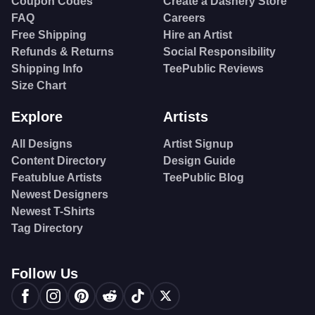
Coupon Codes
Create a Dashery Store
FAQ
Careers
Free Shipping
Hire an Artist
Refunds & Returns
Social Responsibility
Shipping Info
TeePublic Reviews
Size Chart
Explore
Artists
All Designs
Artist Signup
Content Directory
Design Guide
Featublue Artists
TeePublic Blog
Newest Designers
Newest T-Shirts
Tag Directory
Follow Us