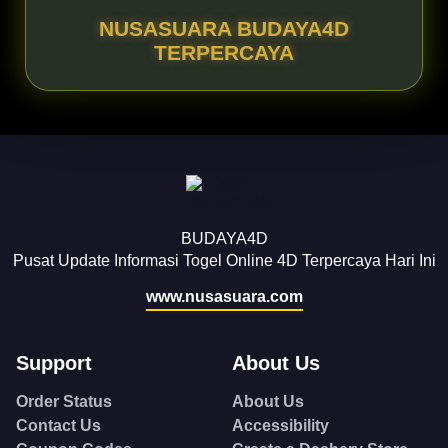
NUSASUARA BUDAYA4D
TERPERCAYA
BUDAYA4D
Pusat Update Informasi Togel Online 4D Terpercaya Hari Ini
www.nusasuara.com
Support
About Us
Order Status
About Us
Contact Us
Accessibility