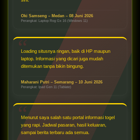
Oki Samseng – Medan – 08 Juni 2026
Perangkat: Laptop Rog Gx 16 (Windows 11)
Loading situsnya ringan, baik di HP maupun
laptop. Informasi yang dicari juga mudah
ditemukan tanpa bikin bingung.
Maharani Putri – Semarang – 10 Juni 2026
Perangkat: Ipad Gen 11 (Tablate)
Menurut saya salah satu portal informasi togel
yang rapi. Jadwal pasaran, hasil keluaran,
sampai berita terbaru ada semua.