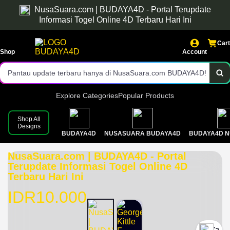
NusaSuara.com | BUDAYA4D - Portal Terupdate
Update hasil togel terbaru setiap hari.
Informasi Togel Online 4D Terbaru Hari Ini
Jadwal keluaran dan result resmi ter-update.
Cart
Shop
Bonus dan event menarik setiap hari!
Account
Pantau update terbaru hanya di NusaSuara.com BUDAYA4D!
Explore Categories
Popular Products
Shop All
Designs
BUDAYA4D
NUSASUARA BUDAYA4D
BUDAYA4D 
NusaSuara.com | BUDAYA4D - Portal
Terupdate Informasi Togel Online 4D
Terbaru Hari Ini
IDR10.000