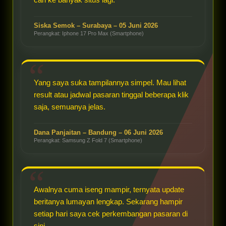
Siska Semok – Surabaya – 05 Juni 2026
Perangkat: Iphone 17 Pro Max (Smartphone)
Yang saya suka tampilannya simpel. Mau lihat
result atau jadwal pasaran tinggal beberapa klik
saja, semuanya jelas.
Dana Panjaitan – Bandung – 06 Juni 2026
Perangkat: Samsung Z Fold 7 (Smartphone)
Awalnya cuma iseng mampir, ternyata update
beritanya lumayan lengkap. Sekarang hampir
setiap hari saya cek perkembangan pasaran di
sini.