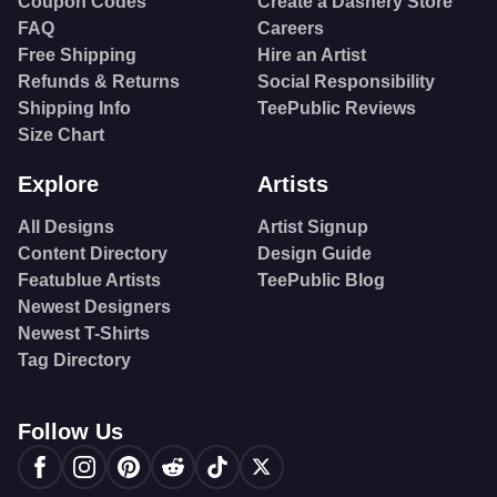
Coupon Codes
Create a Dashery Store
FAQ
Careers
Free Shipping
Hire an Artist
Refunds & Returns
Social Responsibility
Shipping Info
TeePublic Reviews
Size Chart
Explore
Artists
All Designs
Artist Signup
Content Directory
Design Guide
Featublue Artists
TeePublic Blog
Newest Designers
Newest T-Shirts
Tag Directory
Follow Us