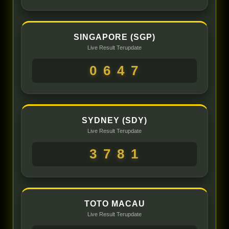
SINGAPORE (SGP)
Live Result Terupdate
0 6 4 7
SYDNEY (SDY)
Live Result Terupdate
3 7 8 1
TOTO MACAU
Live Result Terupdate