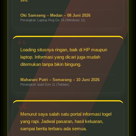
Oki Samseng – Medan – 08 Juni 2026
Perangkat: Laptop Rog Gx 16 (Windows 11)
Loading situsnya ringan, baik di HP maupun
laptop. Informasi yang dicari juga mudah
ditemukan tanpa bikin bingung.
Maharani Putri – Semarang – 10 Juni 2026
Perangkat: Ipad Gen 11 (Tablate)
Menurut saya salah satu portal informasi togel
yang rapi. Jadwal pasaran, hasil keluaran,
sampai berita terbaru ada semua.