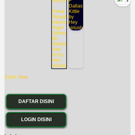
`2
Color:
blue
DAFTAR DISINI
LOGIN DISINI