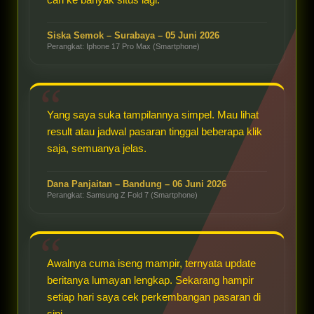
Siska Semok – Surabaya – 05 Juni 2026
Perangkat: Iphone 17 Pro Max (Smartphone)
Yang saya suka tampilannya simpel. Mau lihat
result atau jadwal pasaran tinggal beberapa klik
saja, semuanya jelas.
Dana Panjaitan – Bandung – 06 Juni 2026
Perangkat: Samsung Z Fold 7 (Smartphone)
Awalnya cuma iseng mampir, ternyata update
beritanya lumayan lengkap. Sekarang hampir
setiap hari saya cek perkembangan pasaran di
sini.