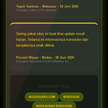
Teguh Santoso – Makassar – 18 Juni 2026
Perangkat: Infinix 11 Pro (Android)
Sering pakai situs ini buat lihat update result
harian. Selama ini informasinya konsisten dan
tampilannya enak dilihat.
Pincent Wijaya – Medan – 20 Juni 2026
Perangkat: Maccbook Pro M 5 (Windows 11)
TRENDING TAGS
NUSASUARA.COM
BUDAYA4D
NUSASUARA BUDAYA4D