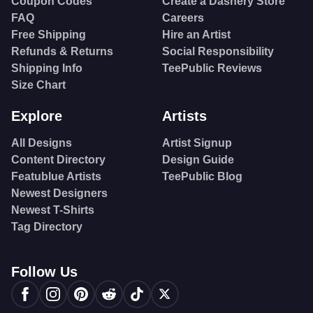
Coupon Codes
Create a Dashery Store
FAQ
Careers
Free Shipping
Hire an Artist
Refunds & Returns
Social Responsibility
Shipping Info
TeePublic Reviews
Size Chart
Explore
Artists
All Designs
Artist Signup
Content Directory
Design Guide
Featublue Artists
TeePublic Blog
Newest Designers
Newest T-Shirts
Tag Directory
Follow Us