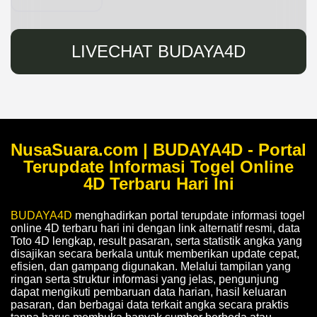
LIVECHAT BUDAYA4D
NusaSuara.com | BUDAYA4D - Portal
Terupdate Informasi Togel Online
4D Terbaru Hari Ini
BUDAYA4D
menghadirkan portal terupdate informasi togel
online 4D terbaru hari ini dengan link alternatif resmi, data
Toto 4D lengkap, result pasaran, serta statistik angka yang
disajikan secara berkala untuk memberikan update cepat,
efisien, dan gampang digunakan. Melalui tampilan yang
ringan serta struktur informasi yang jelas, pengunjung
dapat mengikuti pembaruan data harian, hasil keluaran
pasaran, dan berbagai data terkait angka secara praktis