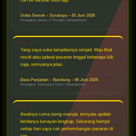
Siska Semok – Surabaya – 05 Juni 2026
Perangkat: Iphone 17 Pro Max (Smartphone)
Yang saya suka tampilannya simpel. Mau lihat
result atau jadwal pasaran tinggal beberapa klik
saja, semuanya jelas.
Dana Panjaitan – Bandung – 06 Juni 2026
Perangkat: Samsung Z Fold 7 (Smartphone)
Awalnya cuma iseng mampir, ternyata update
beritanya lumayan lengkap. Sekarang hampir
setiap hari saya cek perkembangan pasaran di
sini.