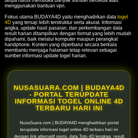
tanpa harus membuka banyak sumber berbeda atau
menggunakan bantuan vpn.
Fokus utama BUDAYA4D yaitu menghadirkan data
togel
4D
yang tersaji lebih terstruktur serta akurat. Informasi
angka, update hasil pasaran, dan perkembangan data
result harian ditampilkan dengan format yang lebih mudah
dipahami, baik melalui komputer maupun perangkat
handphone. Konten yang diperbarui secara berkala
membantu menjaga halaman tetap relevan sebagai
sumber informasi update togel harian.
NUSASUARA.COM | BUDAYA4D
- PORTAL TERUPDATE
INFORMASI TOGEL ONLINE 4D
TERBARU HARI INI
NusaSuara.com | BUDAYA4D menghadirkan portal
terupdate informasi togel online 4D terbaru hari ini
dengan link alternatif resmi, data Toto 4D lengkap, result