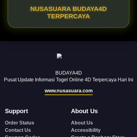
NUSASUARA BUDAYA4D
TERPERCAYA
BUDAYA4D
Pusat Update Informasi Togel Online 4D Terpercaya Hari Ini
www.nusasuara.com
Support
About Us
Order Status
About Us
Contact Us
Accessibility