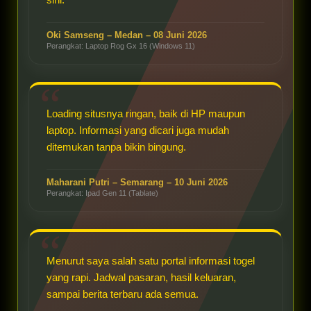
Oki Samseng – Medan – 08 Juni 2026
Perangkat: Laptop Rog Gx 16 (Windows 11)
Loading situsnya ringan, baik di HP maupun
laptop. Informasi yang dicari juga mudah
ditemukan tanpa bikin bingung.
Maharani Putri – Semarang – 10 Juni 2026
Perangkat: Ipad Gen 11 (Tablate)
Menurut saya salah satu portal informasi togel
yang rapi. Jadwal pasaran, hasil keluaran,
sampai berita terbaru ada semua.