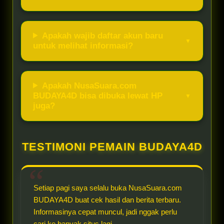
Apakah wajib daftar akun baru
untuk melihat informasi?
Apakah NusaSuara.com
BUDAYA4D bisa dibuka lewat HP
juga?
TESTIMONI PEMAIN BUDAYA4D
Setiap pagi saya selalu buka NusaSuara.com
BUDAYA4D buat cek hasil dan berita terbaru.
Informasinya cepat muncul, jadi nggak perlu
cari ke banyak situs lagi.