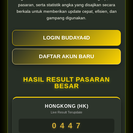
pasaran, serta statistik angka yang disajikan secara
berkala untuk memberikan update cepat, efisien, dan
gampang digunakan.
LOGIN BUDAYA4D
DAFTAR AKUN BARU
HASIL RESULT PASARAN
BESAR
HONGKONG (HK)
Live Result Terupdate
0 4 4 7