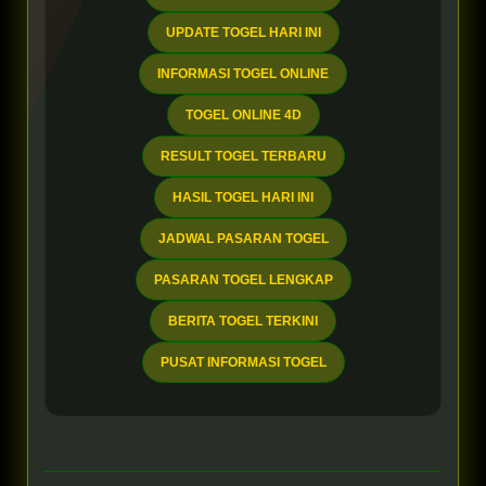
UPDATE TOGEL HARI INI
INFORMASI TOGEL ONLINE
TOGEL ONLINE 4D
RESULT TOGEL TERBARU
HASIL TOGEL HARI INI
JADWAL PASARAN TOGEL
PASARAN TOGEL LENGKAP
BERITA TOGEL TERKINI
PUSAT INFORMASI TOGEL