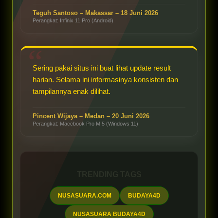
Teguh Santoso – Makassar – 18 Juni 2026
Perangkat: Infinix 11 Pro (Android)
Sering pakai situs ini buat lihat update result
harian. Selama ini informasinya konsisten dan
tampilannya enak dilihat.
Pincent Wijaya – Medan – 20 Juni 2026
Perangkat: Maccbook Pro M 5 (Windows 11)
TRENDING TAGS
NUSASUARA.COM
BUDAYA4D
NUSASUARA BUDAYA4D