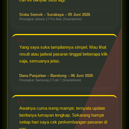
Siska Semok – Surabaya – 05 Juni 2026
Perangkat: Iphone 17 Pro Max (Smartphone)
Yang saya suka tampilannya simpel. Mau lihat
result atau jadwal pasaran tinggal beberapa klik
saja, semuanya jelas.
Dana Panjaitan – Bandung – 06 Juni 2026
Perangkat: Samsung Z Fold 7 (Smartphone)
Awalnya cuma iseng mampir, ternyata update
beritanya lumayan lengkap. Sekarang hampir
setiap hari saya cek perkembangan pasaran di
sini.