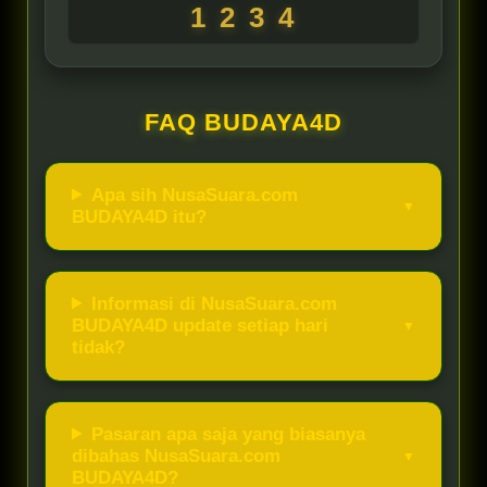
1 2 3 4
FAQ BUDAYA4D
Apa sih NusaSuara.com
BUDAYA4D itu?
Informasi di NusaSuara.com
BUDAYA4D update setiap hari
tidak?
Pasaran apa saja yang biasanya
dibahas NusaSuara.com
BUDAYA4D?