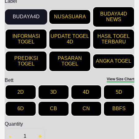
Label
BUDAYA4D
BUDAYA4D
NUSASUARA
NEWS
INFORMASI
UPDATE TOGEL
HASIL TOGEL
TOGEL
4D
TERBARU
PREDIKSI
PASARAN
ANGKA TOGEL
TOGEL
TOGEL
View Size Chart
Bett
2D
3D
4D
5D
6D
CB
CN
BBFS
Quantity
-
+