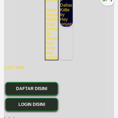
`2
Color:
blue
DAFTAR DISINI
LOGIN DISINI