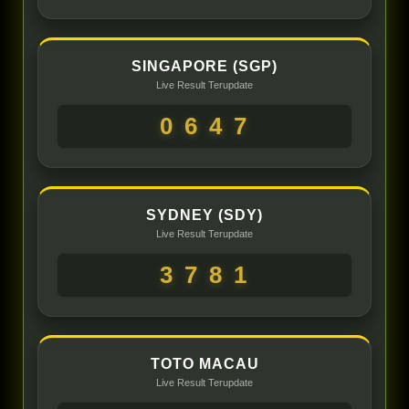
SINGAPORE (SGP)
Live Result Terupdate
0 6 4 7
SYDNEY (SDY)
Live Result Terupdate
3 7 8 1
TOTO MACAU
Live Result Terupdate