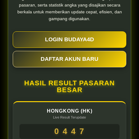
pasaran, serta statistik angka yang disajikan secara
berkala untuk memberikan update cepat, efisien, dan
gampang digunakan.
LOGIN BUDAYA4D
DAFTAR AKUN BARU
HASIL RESULT PASARAN
BESAR
HONGKONG (HK)
Live Result Terupdate
0 4 4 7