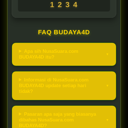
1 2 3 4
FAQ BUDAYA4D
Apa sih NusaSuara.com
BUDAYA4D itu?
Informasi di NusaSuara.com
BUDAYA4D update setiap hari
tidak?
Pasaran apa saja yang biasanya
dibahas NusaSuara.com
BUDAYA4D?