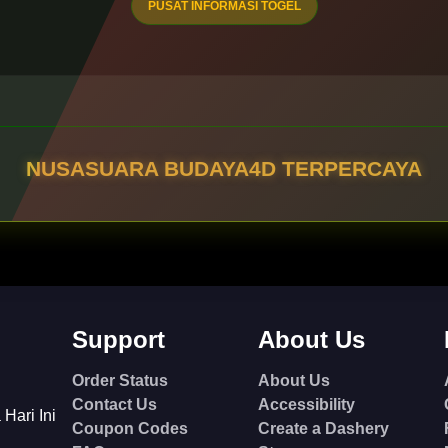
PUSAT INFORMASI TOGEL
NUSASUARA BUDAYA4D TERPERCAYA
Support
About Us
Order Status
About Us
Contact Us
Accessibility
Hari Ini
Coupon Codes
Create a Dashery