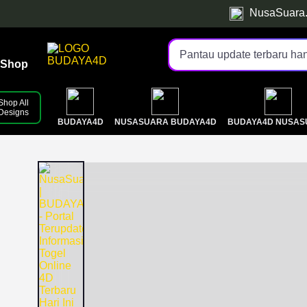
NusaSuara.c
Bonus dan event menarik s
Pantau update terbaru 
Shop
Shop All
Designs
BUDAYA4D
NUSASUARA BUDAYA4D
BUDAYA4D NUSAS