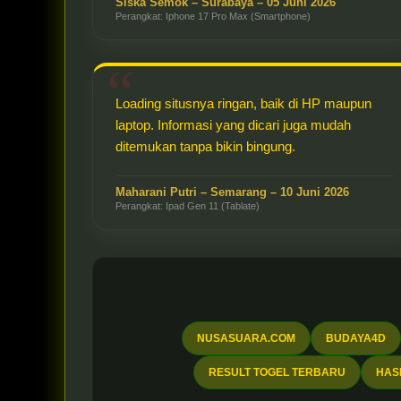
Siska Semok – Surabaya – 05 Juni 2026
Perangkat: Iphone 17 Pro Max (Smartphone)
Loading situsnya ringan, baik di HP maupun
laptop. Informasi yang dicari juga mudah
ditemukan tanpa bikin bingung.
Maharani Putri – Semarang – 10 Juni 2026
Perangkat: Ipad Gen 11 (Tablate)
NUSASUARA.COM
BUDAYA4D
RESULT TOGEL TERBARU
HASI