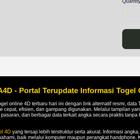
Quantit
-
 - Portal Terupdate Informasi Togel O
l online 4D terbaru hari ini dengan link alternatif resmi, data 
 cepat, efisien, dan gampang digunakan. Melalui tampilan yang 
n pasaran, dan berbagai data terkait angka secara praktis ta
el 4D
yang tersaji lebih terstruktur serta akurat. Informasi ang
ipahami, baik melalui komputer maupun perangkat handphone. 