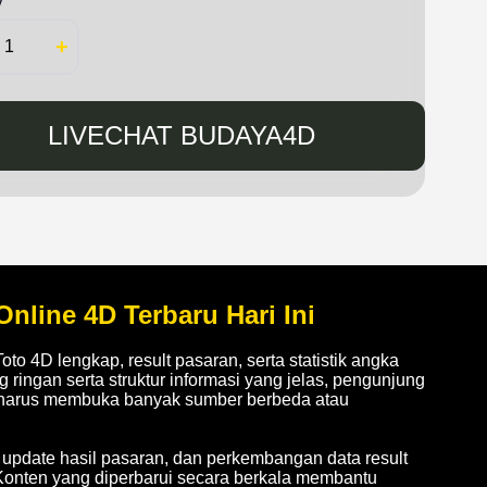
y
+
LIVECHAT BUDAYA4D
nline 4D Terbaru Hari Ini
Toto 4D lengkap, result pasaran, serta statistik angka
ringan serta struktur informasi yang jelas, pengunjung
npa harus membuka banyak sumber berbeda atau
ka, update hasil pasaran, dan perkembangan data result
Konten yang diperbarui secara berkala membantu