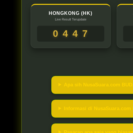
HONGKONG (HK)
Live Result Terupdate
0 4 4 7
Apa sih NusaSuara.com BUD
Informasi di NusaSuara.com 
Pasaran apa saja yang bias