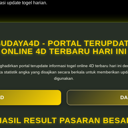
si update togel harian.
UDAYA4D - PORTAL TERUPDA
ONLINE 4D TERBARU HARI INI
rkan portal terupdate informasi togel online 4D terbaru hari ini denga
ta statistik angka yang disajikan secara berkala untuk memberikan up
digunakan.
4D
DA
HASIL RESULT PASARAN BESA