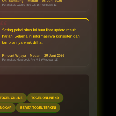
Oki Samseng – Medan – 08 Juni 2026
Perangkat: Laptop Rog Gx 16 (Windows 11)
Sering pakai situs ini buat lihat update result
harian. Selama ini informasinya konsisten dan
tampilannya enak dilihat.
Pincent Wijaya – Medan – 20 Juni 2026
Perangkat: Maccbook Pro M 5 (Windows 11)
 TOGEL ONLINE
TOGEL ONLINE 4D
ENGKAP
BERITA TOGEL TERKINI