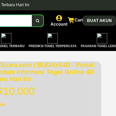
Terbaru Hari Ini
Cart
BUAT AKUN
Account
TOGEL TERBARU
PREDIKSI TOGEL TERPERCAYA
PASARAN TOGEL LEN
Suara.com | BUDAYA4D - Portal
pdate Informasi Togel Online 4D
ru Hari Ini
R10.000
lue