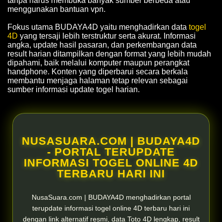
tanpa harus membuka banyak sumber berbeda atau
menggunakan bantuan vpn.
Fokus utama BUDAYA4D yaitu menghadirkan data
togel
4D
yang tersaji lebih terstruktur serta akurat. Informasi
angka, update hasil pasaran, dan perkembangan data
result harian ditampilkan dengan format yang lebih mudah
dipahami, baik melalui komputer maupun perangkat
handphone. Konten yang diperbarui secara berkala
membantu menjaga halaman tetap relevan sebagai
sumber informasi update togel harian.
NUSASUARA.COM | BUDAYA4D
- PORTAL TERUPDATE
INFORMASI TOGEL ONLINE 4D
TERBARU HARI INI
NusaSuara.com | BUDAYA4D menghadirkan portal
terupdate informasi togel online 4D terbaru hari ini
dengan link alternatif resmi, data Toto 4D lengkap, result