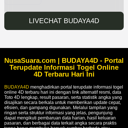
LIVECHAT BUDAYA4D
NusaSuara.com | BUDAYA4D - Portal
Terupdate Informasi Togel Online
4D Terbaru Hari Ini
BUDAYA4D
menghadirkan portal terupdate informasi togel
online 4D terbaru hari ini dengan link alternatif resmi, data
Toto 4D lengkap, result pasaran, serta statistik angka yang
disajikan secara berkala untuk memberikan update cepat,
efisien, dan gampang digunakan. Melalui tampilan yang
ringan serta struktur informasi yang jelas, pengunjung
dapat mengikuti pembaruan data harian, hasil keluaran
pasaran, dan berbagai data terkait angka secara praktis