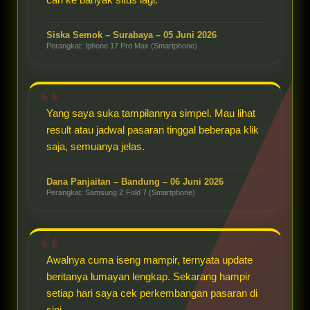
Siska Semok – Surabaya – 05 Juni 2026
Perangkat: Iphone 17 Pro Max (Smartphone)
Yang saya suka tampilannya simpel. Mau lihat
result atau jadwal pasaran tinggal beberapa klik
saja, semuanya jelas.
Dana Panjaitan – Bandung – 06 Juni 2026
Perangkat: Samsung Z Fold 7 (Smartphone)
Awalnya cuma iseng mampir, ternyata update
beritanya lumayan lengkap. Sekarang hampir
setiap hari saya cek perkembangan pasaran di
sini.