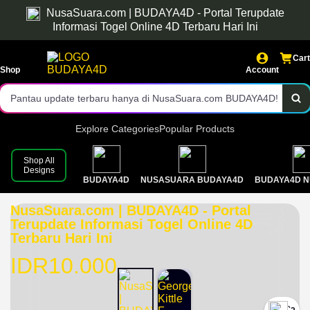
NusaSuara.com | BUDAYA4D - Portal Terupdate
Update hasil togel terbaru setiap hari.
Informasi Togel Online 4D Terbaru Hari Ini
Jadwal keluaran dan result resmi ter-update.
Cart
Shop
Bonus dan event menarik setiap hari!
Account
Pantau update terbaru hanya di NusaSuara.com BUDAYA4D!
Explore Categories
Popular Products
Shop All
Designs
BUDAYA4D
NUSASUARA BUDAYA4D
BUDAYA4D 
NusaSuara.com | BUDAYA4D - Portal
Terupdate Informasi Togel Online 4D
Terbaru Hari Ini
IDR10.000