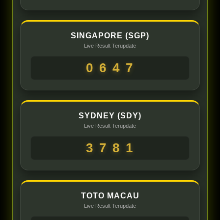
SINGAPORE (SGP)
Live Result Terupdate
0 6 4 7
SYDNEY (SDY)
Live Result Terupdate
3 7 8 1
TOTO MACAU
Live Result Terupdate