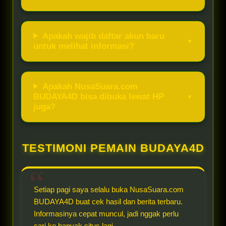
Apakah wajib daftar akun baru
untuk melihat informasi?
Apakah NusaSuara.com
BUDAYA4D bisa dibuka lewat HP
juga?
TESTIMONI PEMAIN BUDAYA4D
Setiap pagi saya selalu buka NusaSuara.com
BUDAYA4D buat cek hasil dan berita terbaru.
Informasinya cepat muncul, jadi nggak perlu
cari ke banyak situs lagi.