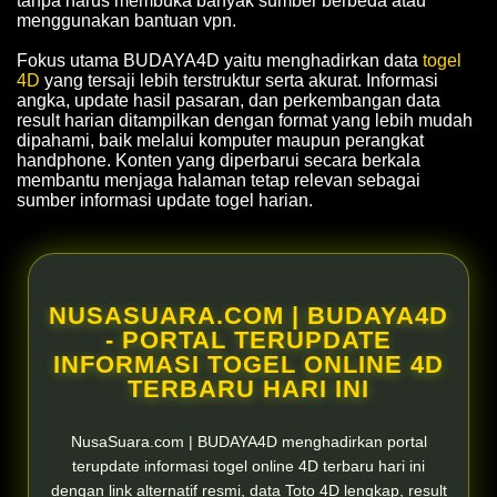
tanpa harus membuka banyak sumber berbeda atau
menggunakan bantuan vpn.
Fokus utama BUDAYA4D yaitu menghadirkan data
togel
4D
yang tersaji lebih terstruktur serta akurat. Informasi
angka, update hasil pasaran, dan perkembangan data
result harian ditampilkan dengan format yang lebih mudah
dipahami, baik melalui komputer maupun perangkat
handphone. Konten yang diperbarui secara berkala
membantu menjaga halaman tetap relevan sebagai
sumber informasi update togel harian.
NUSASUARA.COM | BUDAYA4D
- PORTAL TERUPDATE
INFORMASI TOGEL ONLINE 4D
TERBARU HARI INI
NusaSuara.com | BUDAYA4D menghadirkan portal
terupdate informasi togel online 4D terbaru hari ini
dengan link alternatif resmi, data Toto 4D lengkap, result